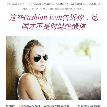
28. MAI 2017
GERMAN FASHION
,
GERMAN FASHION BLOGGER
,
德
国博主
,
德国时尚博主
,
德国时装
,
德国购物
,
时尚博主
这些Fashion Icon告诉你，德
国才不是时髦绝缘体
欧洲可以说是时尚的发源地，从英伦风到法式优雅，从北欧极简到波西米亚