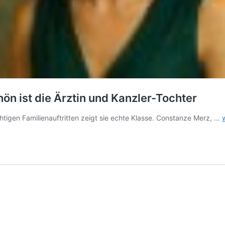
ön ist die Ärztin und Kanzler-Tochter
tigen Familienauftritten zeigt sie echte Klasse. Constanze Merz, …
S
–
i
d
Ä