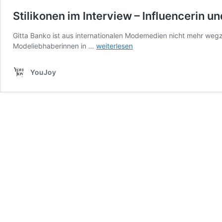
Stilikonen im Interview – Influencerin 
Gitta Banko ist aus internationalen Modemedien nicht mehr wegz
Stilikonen
Modeliebhaberinnen in …
weiterlesen
im
Interview
YouJoy
–
Influencerin
und
Unternehmerin
Gitta
Banko
über
Style