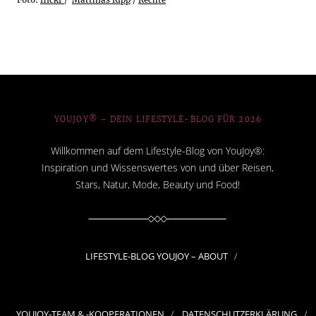
Foto:
flickr
/
Matthias Ripp
/
Rechte
YOUJOY® – DEIN LIFESTYLE-BLOG FÜR 2026
Willkommen auf dem Lifestyle-Blog von YouJoy®:
Inspiration und Wissenswertes von und über Reisen,
Stars, Natur, Mode, Beauty und Food!
LIFESTYLE-BLOG YOUJOY – ABOUT
YOUJOY-TEAM & -KOOPERATIONEN
DATENSCHUTZERKLÄRUNG