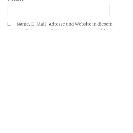
Name, E-Mail-Adresse und Website in diesem
Browser für meinen nächsten Kommentar speichern.
YOUJOY® – DEIN LIFESTYLE-BLOG FÜR 2026
Willkommen auf dem Lifestyle-Blog von YouJoy®: