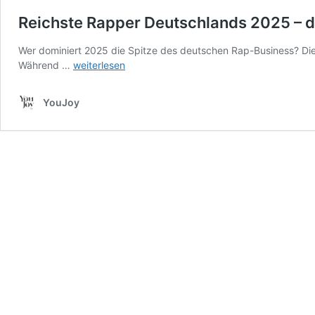
Reichste Rapper Deutschlands 2025 – d
Wer dominiert 2025 die Spitze des deutschen Rap-Business? Die
Reichste
Während …
weiterlesen
Rapper
Deutschlands
YouJoy
2025
–
das
sind
die
wahren
Schwerverdiener-
Stars