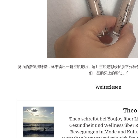
Rezepte
Erinnerungen für viele weitere
Sternzeichen
Stars 2026
dahintersteckt und was bei
MORE
Jahre
Plattformen zu beachten ist
MORE
MORE
MORE
MORE
MORE
努力的攒呀攒呀攒，终于凑出一篇空瓶记啦，这片空瓶记彩妆护肤平分秋
们一些购买上的帮助。?
Weiterlesen
Theo
Theo schreibt bei YouJoy über 
Gesundheit und Wellness über R
Bewegungen in Mode und Kultur