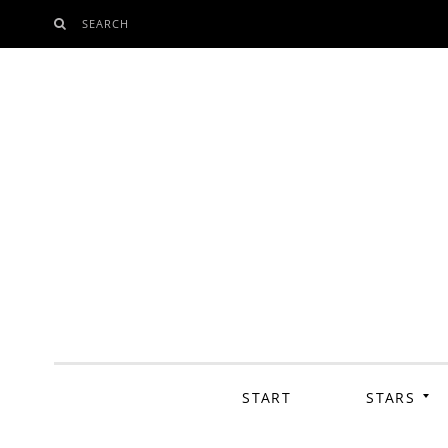
SEARCH
SKIP
TO
CONTENT
START
STARS