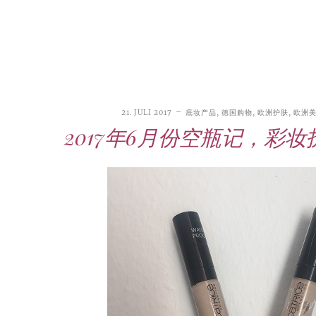
21. JULI 2017
底妆产品
,
德国购物
,
欧洲护肤
,
欧洲
2017年6月份空瓶记，彩
21. JUNI 2026
DANI KLIEBER NACKT
,
DANI KLIEBER
1. AUGUST 2026
GEBURTSTAGSFEIER
,
2. AUGUST 2026
NUDE
,
PROMI-ALARM
HOROSKOP
,
STAR-CHECK
,
HOROSKOP DER LIEBE
,
STARS
,
STYLE
,
,
12. JULI 2026
FASHION
,
LUXUSMODE
GEBURTSTAGSGESCHENKE
,
PARTY-TIPPS
9. JULI 2026
TRAVEL
STERNZEICHEN
,
TAGESHOROSKOP
STYLE-CHECK
,
WOCHENHOROSKOP
Leiser Stil? Wie Minimalismus
Tolle Torte zum Geburtstag –
Geburtstagsreisen statt
Liebe-Wochenhoroskop 3. bis 9.
Dani Klieber – Alter, Wohnort
28. MAI 2026
DATING
,
TESTS
die lauteste Botschaft sendet
einfache Ideen und schnelle
Alltagstrott – schöne
und Einkommen des TikTok-
August 2026 für alle
Casual Dating – was