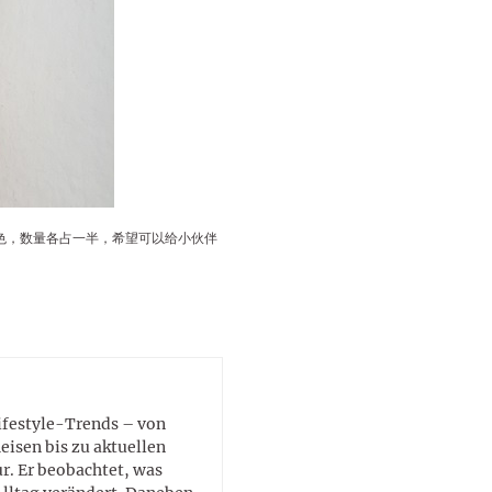
lustigen Sprüche helfen beim
Profi
Traumurlaub im
Start, Teilnehmer, Gagen und
BMI-Rechner für Frauen 2026
Ausblick für Frauen und
Gratulieren
schneeweißen Salzburger
Skandale
– Online-Rechner mit
Männer aller Sternzeichen
Land
hilfreichen Tipps
色，数量各占一半，希望可以给小伙伴
Lifestyle-Trends – von
eisen bis zu aktuellen
. Er beobachtet, was