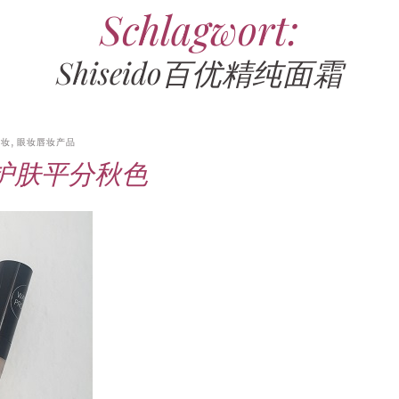
Schlagwort:
16. JUNI 2026
17. JULI 2026
15. APRIL 2026
7. JULI 2026
28. JULI 2026
13. JUNI 2026
FASHION
REISEBERICHT
PROMI-ALARM
HOROSKOP
FRAUEN-FITNESS
,
STYLE
,
,
,
,
STYLE
STAR-
,
,
CHECK
GEBURTSTAGSGESCHENKE
GESUNDHEIT
VINTAGE-MODE
MONATSHOROSKOP
TRAVEL
,
STARS
,
,
TESTS
STYLE
,
PARTY-
Shiseido百优精纯面霜
TIPPS
Selina Söder – Größe, Alter,
Wellness daheim –
60er-Jahre-Outfit für Männer
Horoskop für August 2026 –
Bahnfahren als Lifestyle? Wie
Ausgefallene Geldgeschenke
Freund und Reiten der
Saunagänge für Entspannung
– lässige Looks für den
Ausblick für Frauen und
die Deutsche Bahn die letzten
zum Geburtstag – kreative
Politiker-Tochter
und Regeneration im Alltag
Flower-Power-Auftritt
Männer aller Sternzeichen
Fans verliert
Ideen und Verpackungen
美妆
,
眼妆唇妆产品
妆护肤平分秋色
22. APRIL 2026
11. APRIL 2026
25. JUNI 2026
25. JULI 2026
6. MAI 2026
PROMI-ALARM
HOROSKOP
2010ER-MODE
BEZIEHUNG
PROMI-ALARM
,
HOROSKOP
,
,
DATING
,
,
STAR-
,
CHECK
27. JUNI 2026
HOROSKOP DER LIEBE
FASHION
DER LIEBE
REALITY-TV
,
STARS
,
VINTAGE-MODE
,
STERNZEICHEN
,
TRAVEL
,
,
TV
SELBSTTEST
,
,
GEBURTSTAGSGESCHENKE
TESTS
TAGESHOROSKOP
,
WOCHENHOROSKOP
,
PARTY-
Victoria von der Leyen –
2010er-Jahre-Outfit für
Bauer sucht Frau
TIPPS
Bindungstyp-Test –
Liebe-Wochenhoroskop 27.7.
Familie und Karriere der
Damen – Hipster-Mode für
International 2026: Start,
Geschenke zum 18. Geburtstag
kostenloser Test für
bis 2.8.2026 für alle
ehemaligen Springreiterin
besondere Instagram-Looks
Teilnehmer, Gagen und
für Mädels selber machen
Selbstfindung, Dating und
Sternzeichen
Prognosen
Beziehung
20. APRIL 2026
17. JUNI 2026
FASHION
DEUTSCHE
19. JUNI 2026
GEBURTSTAGSSPRÜCHE
,
INFLUENCER
1. JULI 2026
,
REALITY-TV
HOROSKOP
,
,
STAR-
Accessoires für den
PARTY-TIPPS
1. APRIL 2026
REISEBERICHT
,
TRAVEL
CHECK
MONATSHOROSKOP
,
STARS
,
TV
9. APRIL 2026
BEAUTY
,
FRAUEN-
Geburtstag vergessen? Diese
persönlichen Stil – Tipps vom
Romantischer Ski-
Prominent getrennt 2026 –
Horoskop für Juli 2026 –
FITNESS
,
GESUNDHEIT
,
TESTS