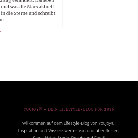
Alltag verändert. Daneben
 und was die Stars aktuell
in die Sterne und schreibt
pe.
YOUJOY® – DEIN LIFESTYLE-BLOG FÜR 2026
Willkommen auf dem Lifestyle-Blog von YouJoy®:
Inspiration und Wissenswertes von und über Reisen,
Stars, Natur, Mode, Beauty und Food!