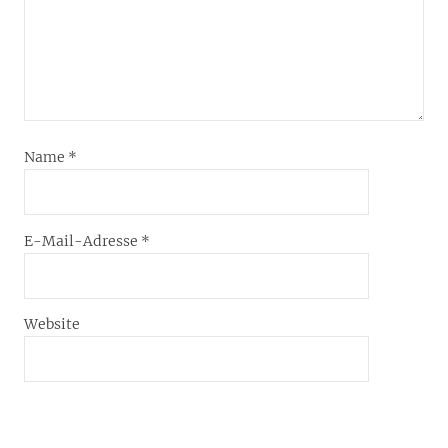
Name
*
E-Mail-Adresse
*
Website
Name, E-Mail-Adresse und Website in diesem
Browser für meinen nächsten Kommentar speichern.