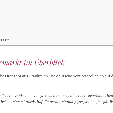
lustigen Sprüche helfen beim
Profi
Traumurlaub im
Start, Teilnehmer, Gagen und
BMI-Rechner für Frauen 2026
Ausblick für Frauen und
Gratulieren
schneeweißen Salzburger
Skandale
– Online-Rechner mit
Männer aller Sternzeichen
Land
hilfreichen Tipps
 Fazit
rmarkt im Überblick
ches Konzept aus Frankreich. Die deutsche Version stellt sich auf
lieder – zahlst du bis zu 50% weniger gegenüber der Unverbindlichen
 bei uns eine Mitgliedschaft für gerade einmal 3,90€/Monat, bei jährl