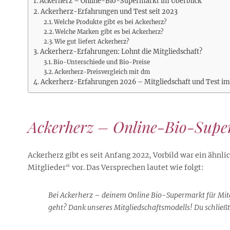
Rezepte
Erinnerungen für viele weitere
Ackerherz – Online-Bio-Supermarkt im Überblick
Sternzeichen
Stars 2026
dahintersteckt und was bei
MORE
Ackerherz-Erfahrungen und Test seit 2023
Jahre
Plattformen zu beachten ist
Welche Produkte gibt es bei Ackerherz?
MORE
MORE
MORE
Welche Marken gibt es bei Ackerherz?
MORE
Wie gut liefert Ackerherz?
MORE
Ackerherz-Erfahrungen: Lohnt die Mitgliedschaft?
Bio-Unterschiede und Bio-Preise
Ackerherz-Preisvergleich mit dm
Ackerherz-Erfahrungen 2026 – Mitgliedschaft und Test im
Ackerherz – Online-Bio-Supe
Ackerherz gibt es seit Anfang 2022, Vorbild war ein ähnli
Mitglieder“ vor. Das Versprechen lautet wie folgt:
Bei Ackerherz – deinem Online Bio-Supermarkt für Mitg
geht? Dank unseres Mitgliedschaftsmodells! Du schließt