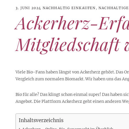
3. JUNI 2024
NACHHALTIG EINKAUFEN
,
NACHHALTIGE
Ackerherz-Erfa
Mitgliedschaft 
Viele Bio-Fans haben längst von Ackerherz gehört. Das On
Vergleich zum normalen Biomarkt. Wir haben uns das Ang
Bio für alle? Das klingt schon einmal super! Das haben 
21. JUNI 2026
DANI KLIEBER NACKT
,
DANI KLIEBER
Angebot. Die Plattform Ackerherz geht einen anderen Weg
1. AUGUST 2026
GEBURTSTAGSFEIER
,
2. AUGUST 2026
NUDE
,
PROMI-ALARM
HOROSKOP
,
STAR-CHECK
,
HOROSKOP DER LIEBE
,
STARS
,
STYLE
,
,
12. JULI 2026
FASHION
,
LUXUSMODE
GEBURTSTAGSGESCHENKE
,
PARTY-TIPPS
9. JULI 2026
TRAVEL
STERNZEICHEN
,
TAGESHOROSKOP
STYLE-CHECK
,
WOCHENHOROSKOP
Leiser Stil? Wie Minimalismus
Tolle Torte zum Geburtstag –
Geburtstagsreisen statt
Liebe-Wochenhoroskop 3. bis 9.
Dani Klieber – Alter, Wohnort
28. MAI 2026
DATING
,
TESTS
Inhaltsverzeichnis
die lauteste Botschaft sendet
einfache Ideen und schnelle
Alltagstrott – schöne
und Einkommen des TikTok-
August 2026 für alle
Casual Dating – was