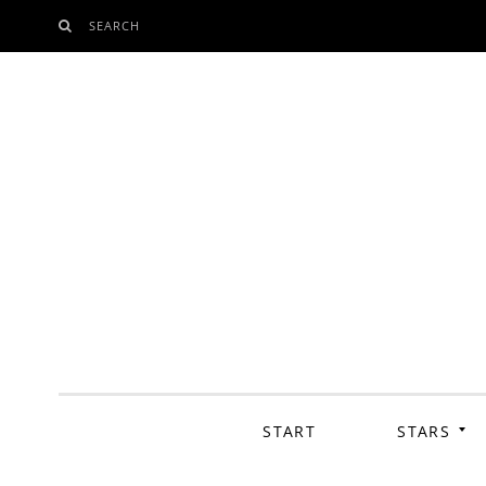
SEARCH
SKIP
TO
CONTENT
START
STARS