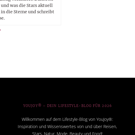
 und was die Stars aktuell
in die Sterne und schreibt
pe.
YOUJOY® – DEIN LIFESTYLE-BLOG FÜR 2026
Willkommen auf dem Lifestyle-Blog von YouJoy®:
Inspiration und Wissenswertes von und über Reisen,
Stars, Natur, Mode, Beauty und Food!