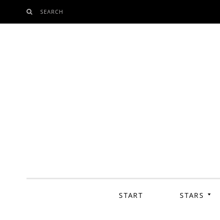
SEARCH
SKIP
TO
CONTENT
START
STARS