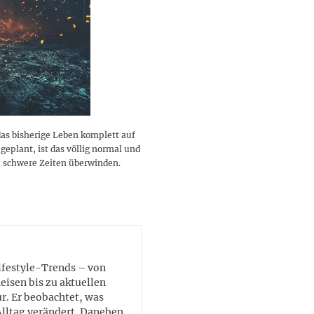
lustigen Sprüche helfen beim
Profi
Traumurlaub im
Start, Teilnehmer, Gagen und
BMI-Rechner für Frauen 2026
Ausblick für Frauen und
Gratulieren
schneeweißen Salzburger
Skandale
– Online-Rechner mit
Männer aller Sternzeichen
Land
hilfreichen Tipps
das bisherige Leben komplett auf
geplant, ist das völlig normal und
ch schwere Zeiten überwinden.
Lifestyle-Trends – von
eisen bis zu aktuellen
. Er beobachtet, was
Alltag verändert. Daneben