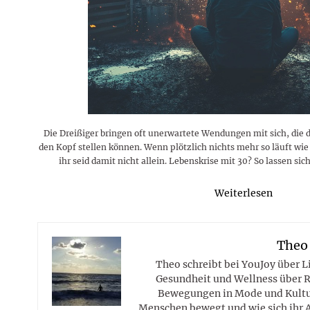
Rezepte
Erinnerungen für viele weitere
Sternzeichen
Stars 2026
dahintersteckt und was bei
MORE
Jahre
Plattformen zu beachten ist
MORE
MORE
MORE
MORE
MORE
Die Dreißiger bringen oft unerwartete Wendungen mit sich, die 
den Kopf stellen können. Wenn plötzlich nichts mehr so läuft wie 
ihr seid damit nicht allein. Lebenskrise mit 30? So lassen si
Weiterlesen
Theo
Theo schreibt bei YouJoy über 
Gesundheit und Wellness über R
Bewegungen in Mode und Kultur
Menschen bewegt und wie sich ihr 