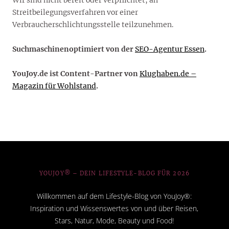
Streitbeilegungsverfahren vor einer
Verbraucherschlichtungsstelle teilzunehmen.
Suchmaschinenoptimiert von der
SEO-Agentur Essen
.
YouJoy.de ist Content-Partner von
Klughaben.de –
Magazin für Wohlstand
.
YOUJOY® – DEIN LIFESTYLE-BLOG FÜR 2026
Willkommen auf dem Lifestyle-Blog von YouJoy®:
Inspiration und Wissenswertes von und über Reisen,
Stars, Natur, Mode, Beauty und Food!