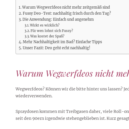
Rezepte
Erinnerungen für viele weitere
Sternzeichen
Stars 2026
dahintersteckt und was bei
MORE
Jahre
Warum Wegwerfdeos nicht mehr zeitgemäß sind
Plattformen zu beachten ist
Fussy Deo-Test: nachhaltig frisch durch den Tag?
MORE
MORE
MORE
Die Anwendung: Einfach und angenehm
MORE
MORE
Wirkt es wirklich?
Für wen lohnt sich Fussy?
Was kostet der Spaß?
Mehr Nachhaltigkeit im Bad? Einfache Tipps
Unser Fazit: Deo geht echt nachhaltig!
Warum Wegwerfdeos nicht meh
Wegwerfdeos? Können wir die bitte hinter uns lassen? Jed
wiederverwenden.
Spraydosen kommen mit Treibgasen daher, viele Roll-ons
seit den 90ern irgendwie stehengeblieben ist. Kurz gesag