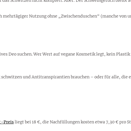
ert das Schwitzen nicht komplett. Aber: Der Schweißgeruch bleibt a
ach mehrtägiger Nutzung ohne „Zwischenduschen“ (manche von uns
ektives Deo suchen. Wer Wert auf vegane Kosmetik legt, kein Plas
k schwitzen und Antitranspirantien brauchen – oder für alle, die 
t-Preis
liegt bei 18 €, die Nachfüllungen kosten etwa 7,30 € pro S