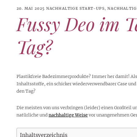
20. MAI 2025
NACHHALTIGE START-UPS
,
NACHHALTIG
Fussy Deo im Te
Tag?
Plastikfreie Badezimmerprodukte? Immer her damit! Als 
Inhaltsstoffe, ein schicker wiederverwendbarer Case und 
den Tag?
21. JUNI 2026
DANI KLIEBER NACKT
,
DANI KLIEBER
Die meisten von uns verbringen (leider) einen Großteil
1. AUGUST 2026
GEBURTSTAGSFEIER
,
2. AUGUST 2026
NUDE
,
PROMI-ALARM
HOROSKOP
,
STAR-CHECK
,
HOROSKOP DER LIEBE
,
STARS
,
STYLE
,
,
12. JULI 2026
FASHION
,
LUXUSMODE
GEBURTSTAGSGESCHENKE
,
PARTY-TIPPS
9. JULI 2026
TRAVEL
natürliche und
nachhaltige Weise
vor unangenehmen Gerüc
STERNZEICHEN
,
TAGESHOROSKOP
STYLE-CHECK
,
WOCHENHOROSKOP
Leiser Stil? Wie Minimalismus
Tolle Torte zum Geburtstag –
Geburtstagsreisen statt
Liebe-Wochenhoroskop 3. bis 9.
Dani Klieber – Alter, Wohnort
28. MAI 2026
DATING
,
TESTS
die lauteste Botschaft sendet
einfache Ideen und schnelle
Alltagstrott – schöne
und Einkommen des TikTok-
August 2026 für alle
Casual Dating – was
Inhaltsverzeichnis