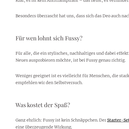
Klar, es ist kein Antitranspirant – das heißt, es verhind
Besonders überrascht hat uns, dass sich das Deo auch n
Für wen lohnt sich Fussy?
Für alle, die ein stylisches, nachhaltiges und dabei eff
Neues ausprobieren möchte, ist bei Fussy genau richtig.
Weniger geeignet ist es vielleicht für Menschen, die star
empfehlen wir den Selbstversuch.
Was kostet der Spaß?
Ganz ehrlich: Fussy ist kein Schnäppchen. Der
Starter-Se
eine überzeugende Wirkung.