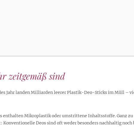
lustigen Sprüche helfen beim
Profi
Traumurlaub im
Start, Teilnehmer, Gagen und
BMI-Rechner für Frauen 2026
Ausblick für Frauen und
Gratulieren
schneeweißen Salzburger
Skandale
– Online-Rechner mit
Männer aller Sternzeichen
Land
hilfreichen Tipps
r zeitgemäß sind
es Jahr landen Milliarden leerer Plastik-Deo-Sticks im Müll – vi
 enthalten Mikroplastik oder umstrittene Inhaltsstoffe. Ganz 
t: Konventionelle Deos sind oft weder besonders nachhaltig noch