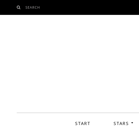
SEARCH
SKIP
TO
CONTENT
START
STARS