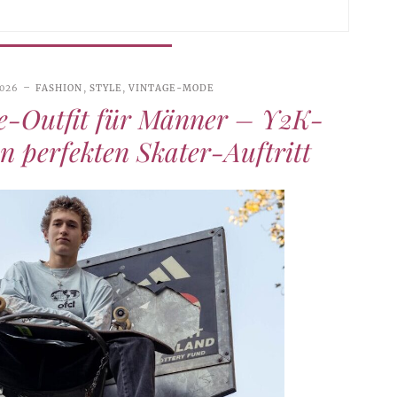
2026
FASHION
,
STYLE
,
VINTAGE-MODE
e-Outfit für Männer – Y2K-
n perfekten Skater-Auftritt