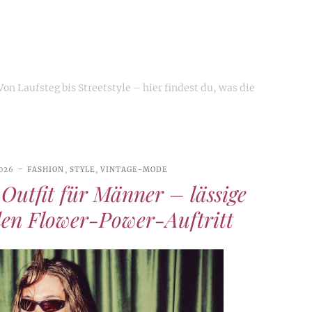
n Laufsteg bis Streetstyle – hier findest du, was die
2026
FASHION
,
STYLE
,
VINTAGE-MODE
Outfit für Männer – lässige
den Flower-Power-Auftritt