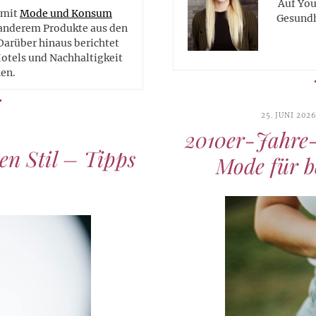
Auf You
 mit
Mode und Konsum
Gesundh
r anderem Produkte aus den
Darüber hinaus berichtet
Hotels und Nachhaltigkeit
en.
25. JUNI 202
2010er-Jahre-
hen Stil – Tipps
Mode für b