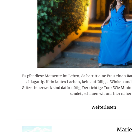
Rezepte
Erinnerungen für viele weitere
Sternzeichen
Stars 2026
dahintersteckt und was bei
MORE
Jahre
Plattformen zu beachten ist
MORE
MORE
MORE
MORE
MORE
Es gibt diese Momente im Leben, da betritt eine Frau einen Ra
schlagartig. Kein lautes Lachen, kein auffälliges Winken und
Glitzerfeuerwerk sind dafür nötig. Der richtige Ton? Wie Mini
sendet, schauen wir uns hier näher
Weiterlesen
Mari