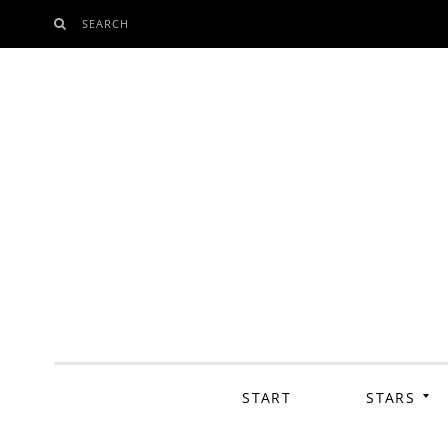
SEARCH
SKIP
TO
CONTENT
START
STARS