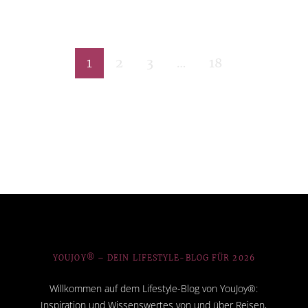
1
2
3
…
18
YOUJOY® – DEIN LIFESTYLE-BLOG FÜR 2026
Willkommen auf dem Lifestyle-Blog von YouJoy®:
Inspiration und Wissenswertes von und über Reisen,