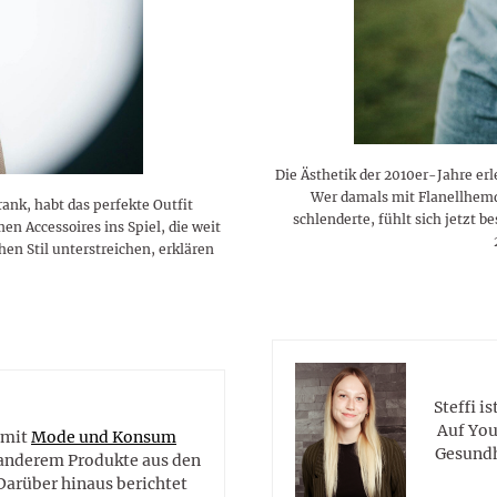
Die Ästhetik der 2010er-Jahre er
Wer damals mit Flanellhemd
ank, habt das perfekte Outfit
schlenderte, fühlt sich jetzt b
 Accessoires ins Spiel, die weit
en Stil unterstreichen, erklären
e
Steffi i
Auf You
 mit
Mode und Konsum
Gesundh
r anderem Produkte aus den
Darüber hinaus berichtet