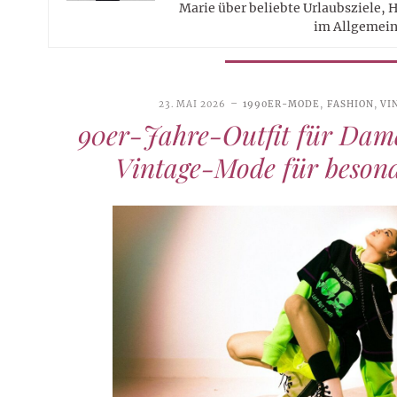
Marie über beliebte Urlaubsziele, 
im Allgemein
23. MAI 2026
1990ER-MODE
,
FASHION
,
VI
90er-Jahre-Outfit für Dam
Vintage-Mode für beson