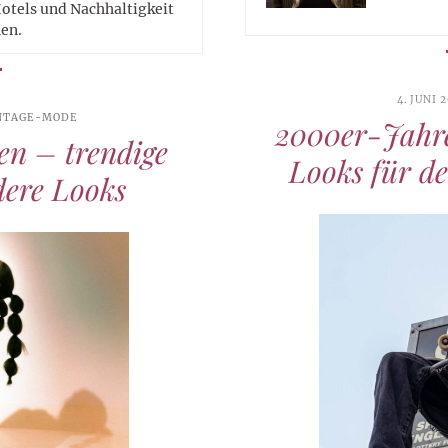
Hotels und Nachhaltigkeit
en.
4. JUNI 
NTAGE-MODE
2000er-Jahr
en – trendige
Looks für de
dere Looks