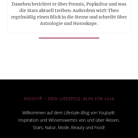
Daneben berichtet er über Promis, Popkultur und was
die Stars aktuell treiben. Außerdem wirft Theo
regelmäßig einen Blick in die Sterne und schreibt über
Astrologie und Horoskope.
YOUJOY® – DEIN LIFESTYLE-BLOG FÜR 2026
Willkommen auf dem Lifestyle-Blog von YouJoy®:
Inspiration und Wissenswertes von und über Reisen,
Stars, Natur, Mode, Beauty und Food!