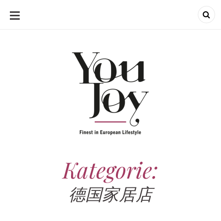
SKIP
TO
CONTENT
Kategorie:
德国家居店