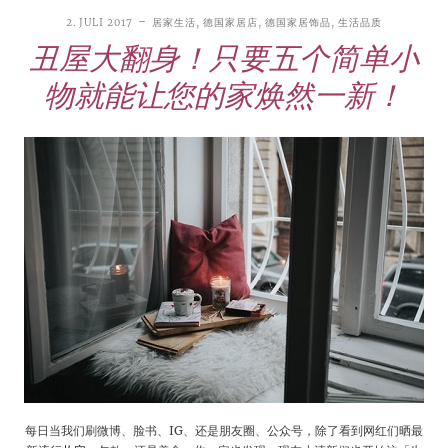
2. JULI 2017
居家生活
,
德国家居店
,
德国家居饰品
,
生活品质
丑屋大翻身！只要五个简单小
物就能让您的家焕然一新！
每日当我们刷微博、脸书、IG、还是朋友圈、公众号，除了看到网红们晒最