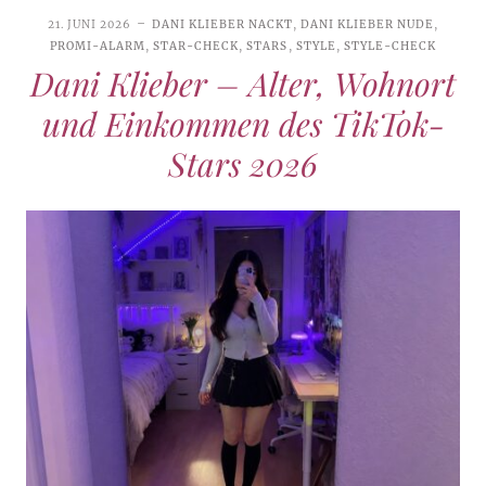
21. JUNI 2026
DANI KLIEBER NACKT
,
DANI KLIEBER NUDE
,
PROMI-ALARM
,
STAR-CHECK
,
STARS
,
STYLE
,
STYLE-CHECK
Dani Klieber – Alter, Wohnort
und Einkommen des TikTok-
Stars 2026