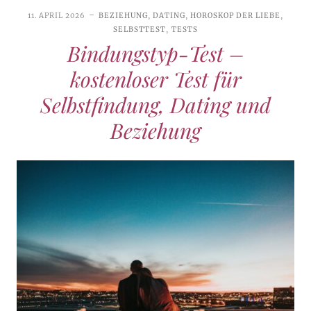
11. APRIL 2026
BEZIEHUNG
,
DATING
,
HOROSKOP DER LIEBE
,
SELBSTTEST
,
TESTS
Bindungstyp-Test –
kostenloser Test für
Selbstfindung, Dating und
Beziehung