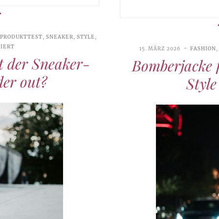
PRODUKTTEST
,
SNEAKER
,
STYLE
,
IERT
15. MÄRZ 2026
FASHION
t der Sneaker-
Bomberjacke f
der out?
Style