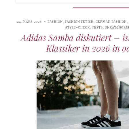
24. MÄRZ 2026
FASHION
,
FASHION FETISH
,
GERMAN FASHION
,
STYLE-CHECK
,
TESTS
,
UNKATEGORIS
Adidas Samba diskutiert – is
Klassiker in 2026 in o