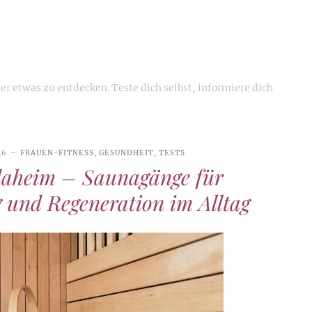
er etwas zu entdecken. Teste dich selbst, informiere dich
26
FRAUEN-FITNESS
,
GESUNDHEIT
,
TESTS
daheim – Saunagänge für
und Regeneration im Alltag