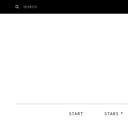
SEARCH
SKIP
TO
CONTENT
START
STARS