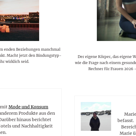
rum enden Beziehungen manchmal
 denkt. Macht jetzt den Bindungstyp-
Der eigene Körper, das eigene 
hr wirklich seid.
wie die Frage nach einem gesunde
Rechner für Frauen 2026 –
e
 mit
Mode und Konsum
r anderem Produkte aus den
Marie
Darüber hinaus berichtet
befasst.
Hotels und Nachhaltigkeit
Bereic
en.
Marie ü