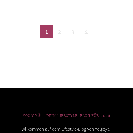
1
2
3
4
YOUJOY® – DEIN LIFESTYLE-BLOG FÜR 2026
Willkommen auf dem Lifestyle-Blog von YouJoy®: