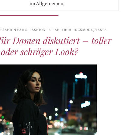
im Allgemeinen.
,
FASHION FAILS
,
FASHION FETISH
,
FRÜHLINGSMODE
,
TESTS
ür Damen diskutiert – toller
 oder schräger Look?