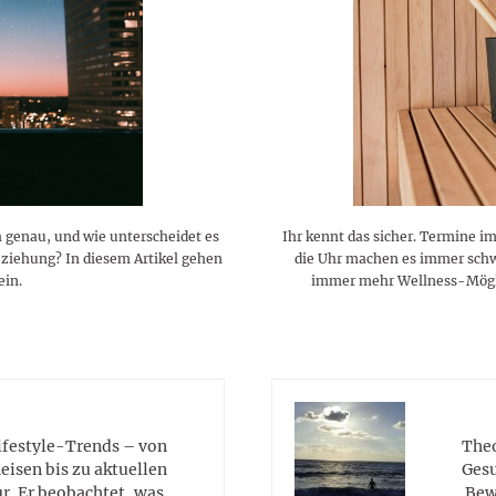
lustigen Sprüche helfen beim
Profi
Traumurlaub im
Start, Teilnehmer, Gagen und
BMI-Rechner für Frauen 2026
Ausblick für Frauen und
Gratulieren
schneeweißen Salzburger
Skandale
– Online-Rechner mit
Männer aller Sternzeichen
Land
hilfreichen Tipps
ch genau, und wie unterscheidet es
Ihr kennt das sicher. Termine im
eziehung? In diesem Artikel gehen
die Uhr machen es immer schwe
ein.
immer mehr Wellness-Möglic
Lifestyle-Trends – von
Theo
eisen bis zu aktuellen
Gesu
. Er beobachtet, was
Bew