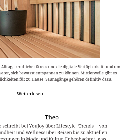
 Alltag, beruflicher Stress und die digitale Verfügbarkeit rund um
rer, sich bewusst entspannen zu können. Mittlerweile gibt es
hkeiten für zu Hause. Saunagänge gehören definitiv dazu.
Weiterlesen
Theo
 schreibt bei YouJoy über Lifestyle-Trends – von
ndheit und Wellness über Reisen bis zu aktuellen
egungen in Mode und Kultur. Er beobachtet, was