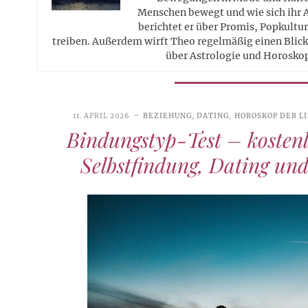
Menschen bewegt und wie sich ihr 
berichtet er über Promis, Popkultur
treiben. Außerdem wirft Theo regelmäßig einen Blick 
über Astrologie und Horosko
11. APRIL 2026
BEZIEHUNG
,
DATING
,
HOROSKOP DER L
Bindungstyp-Test – kostenl
Selbstfindung, Dating un