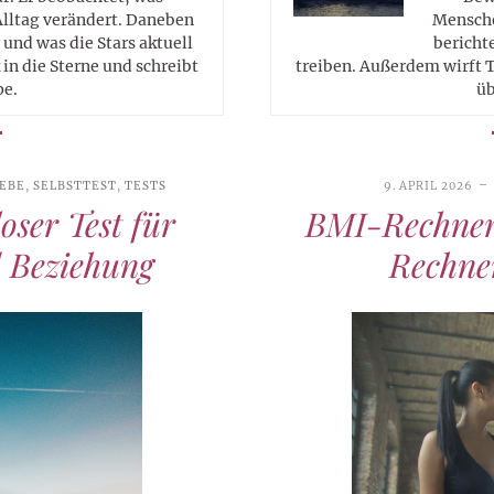
Alltag verändert. Daneben
Mensche
 und was die Stars aktuell
berichte
in die Sterne und schreibt
treiben. Außerdem wirft T
pe.
üb
IEBE
,
SELBSTTEST
,
TESTS
9. APRIL 2026
oser Test für
BMI-Rechner
d Beziehung
Rechner