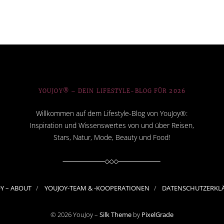
YOUJOY® – DEIN LIFESTYLE-BLOG FÜR 2026
Willkommen auf dem Lifestyle-Blog von YouJoy®:
Inspiration und Wissenswertes von und über Reisen,
Stars, Natur, Mode, Beauty und Food!
OY – ABOUT
YOUJOY-TEAM & -KOOPERATIONEN
DATENSCHUTZERKL
© 2026 YouJoy –
Silk Theme
by
PixelGrade