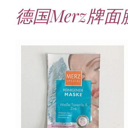
德国Merz牌面
21. JUNI 2026
DANI KLIEBER NACKT
,
DANI KLIEBER
1. AUGUST 2026
GEBURTSTAGSFEIER
,
2. AUGUST 2026
NUDE
,
PROMI-ALARM
HOROSKOP
,
STAR-CHECK
,
HOROSKOP DER LIEBE
,
STARS
,
STYLE
,
,
12. JULI 2026
FASHION
,
LUXUSMODE
GEBURTSTAGSGESCHENKE
,
PARTY-TIPPS
9. JULI 2026
TRAVEL
STERNZEICHEN
,
TAGESHOROSKOP
STYLE-CHECK
,
WOCHENHOROSKOP
Leiser Stil? Wie Minimalismus
Tolle Torte zum Geburtstag –
Geburtstagsreisen statt
Liebe-Wochenhoroskop 3. bis 9.
Dani Klieber – Alter, Wohnort
28. MAI 2026
DATING
,
TESTS
die lauteste Botschaft sendet
einfache Ideen und schnelle
Alltagstrott – schöne
und Einkommen des TikTok-
August 2026 für alle
Casual Dating – was