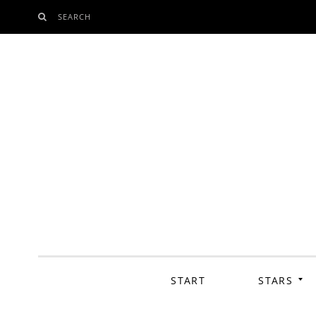
SEARCH
SKIP
TO
CONTENT
START
STARS