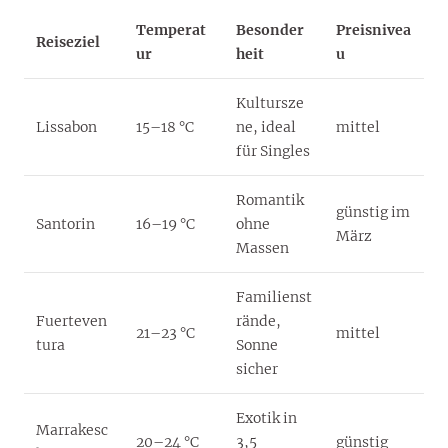
Temperat
Besonder
Preisnivea
Reiseziel
ur
heit
u
Kultursze
Lissabon
15–18 °C
ne, ideal
mittel
für Singles
Romantik
günstig im
Santorin
16–19 °C
ohne
März
Massen
Familienst
Fuerteven
rände,
21–23 °C
mittel
tura
Sonne
sicher
Exotik in
Marrakesc
20–24 °C
3,5
günstig