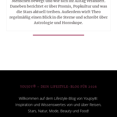
Menschen bewegt und wie sich ihr Alltag verändert.
Daneben berichtet er über Promis, Popkultur und was
die Stars aktuell treiben. Außerdem wirft Theo
regelmäßig einen Blick in die Sterne und schreibt über
Astrologie und Horoskope.
YOUJOY® – DEIN LIFESTYLE-BLOG FÜR 2026
Willkommen auf dem Lifestyle-Blog von YouJoy®:
Inspiration und Wissenswertes von und über Reisen,
Stars, Natur, Mode, Beauty und Food!