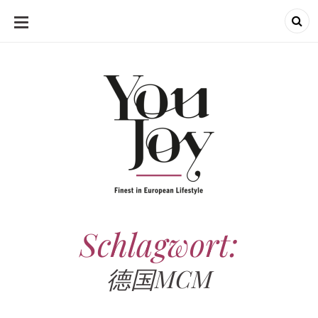
SKIP
TO
CONTENT
Schlagwort:
德国MCM