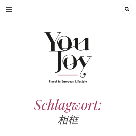
SKIP
TO
CONTENT
Schlagwort:
相框