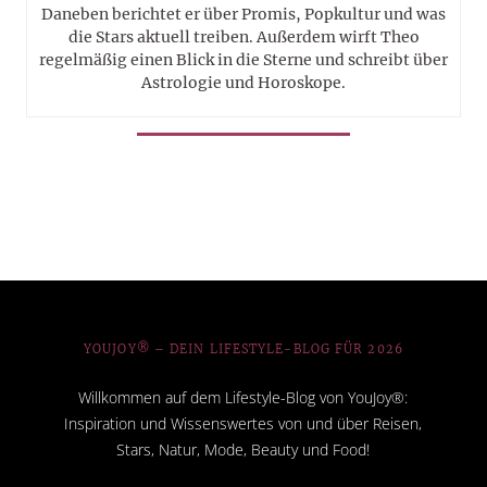
Daneben berichtet er über Promis, Popkultur und was
die Stars aktuell treiben. Außerdem wirft Theo
regelmäßig einen Blick in die Sterne und schreibt über
Astrologie und Horoskope.
YOUJOY® – DEIN LIFESTYLE-BLOG FÜR 2026
Willkommen auf dem Lifestyle-Blog von YouJoy®:
Inspiration und Wissenswertes von und über Reisen,
Stars, Natur, Mode, Beauty und Food!