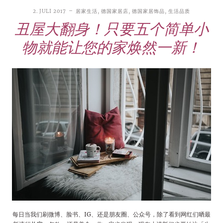
2. JULI 2017
居家生活
,
德国家居店
,
德国家居饰品
,
生活品质
丑屋大翻身！只要五个简单小
物就能让您的家焕然一新！
每日当我们刷微博、脸书、IG、还是朋友圈、公众号，除了看到网红们晒最