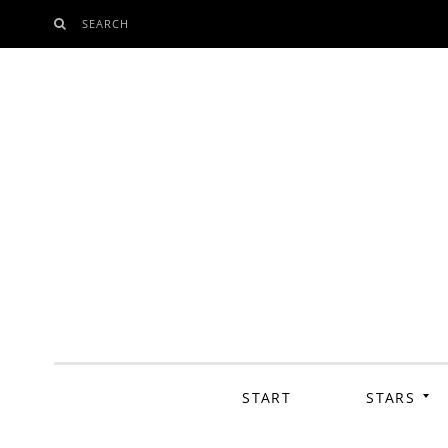
SEARCH
SKIP
TO
CONTENT
START
STARS