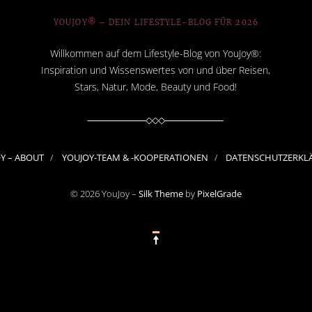
YOUJOY® – DEIN LIFESTYLE-BLOG FÜR 2026
Willkommen auf dem Lifestyle-Blog von YouJoy®:
Inspiration und Wissenswertes von und über Reisen,
Stars, Natur, Mode, Beauty und Food!
OY – ABOUT
YOUJOY-TEAM & -KOOPERATIONEN
DATENSCHUTZERKL
© 2026 YouJoy –
Silk Theme
by
PixelGrade