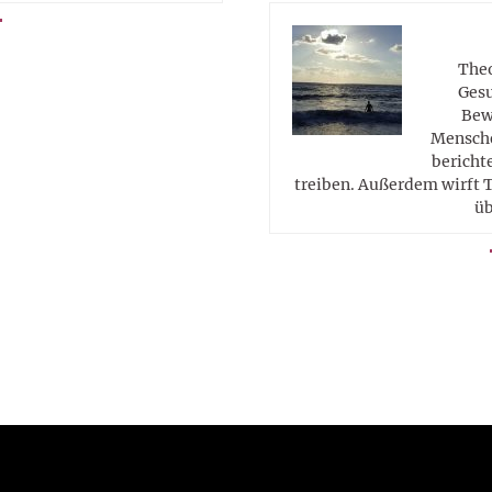
Theo
Gesu
Bew
Mensche
berichte
treiben. Außerdem wirft T
üb