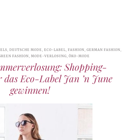
BELS
,
DEUTSCHE MODE
,
ECO-LABEL
,
FASHION
,
GERMAN FASHION
,
GREEN FASHION
,
MODE-VERLOSUNG
,
ÖKO-MODE
merverlosung: Shopping-
r das Eco-Label Jan ’n June
gewinnen!