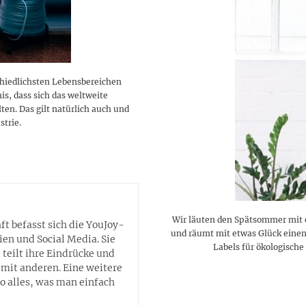
lustigen Sprüche helfen beim
Profi
Traumurlaub im
Start, Teilnehmer, Gagen und
BMI-Rechner für Frauen 2026
Ausblick für Frauen und
Gratulieren
schneeweißen Salzburger
Skandale
– Online-Rechner mit
Männer aller Sternzeichen
Land
hilfreichen Tipps
chiedlichsten Lebensbereichen
is, dass sich das weltweite
en. Das gilt natürlich auch und
strie.
Wir läuten den Spätsommer mit 
t befasst sich die YouJoy-
und räumt mit etwas Glück einen
ien und Social Media. Sie
Labels für ökologische
d teilt ihre Eindrücke und
mit anderen. Eine weitere
so alles, was man einfach