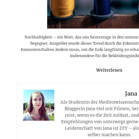
Rezepte
Erinnerungen für viele weitere
Sternzeichen
Stars 2026
dahintersteckt und was bei
MORE
Jahre
Plattformen zu beachten ist
MORE
MORE
MORE
MORE
MORE
Nachhaltigkeit – ein Wort, das uns heutzutage in den unters
begegnet. Ausgelöst wurde dieser Trend durch die Erkenntn
Konsumverhalten ändern muss, um die Erde langfristig zu erhalt
insbesondere für die Bekleidungsindu
Weiterlesen
Jana
Als Studentin der Medienwissenschaf
Bloggerin Jana viel mit Filmen, Ser
reist, wenn es die Zeit zulässt, un
Empfehlungen von unterwegs gerne 
Leidenschaft von Jana ist DIY – al
selber machen kann.