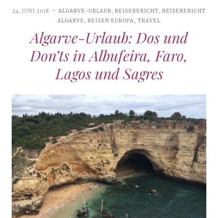
24. JUNI 2018
ALGARVE-URLAUB
,
REISEBERICHT
,
REISEBERICHT
ALGARVE
,
REISEN EUROPA
,
TRAVEL
Algarve-Urlaub: Dos und
Don’ts in Albufeira, Faro,
Lagos und Sagres