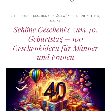
7. JUNI 2024
GESCHENKE
,
GLÜCKWÜNSCHE
,
PARTY-TIPPS
,
SOCIAL
Schöne Geschenke zum 40.
Geburtstag – 100
Geschenkideen für Männer
und Frauen