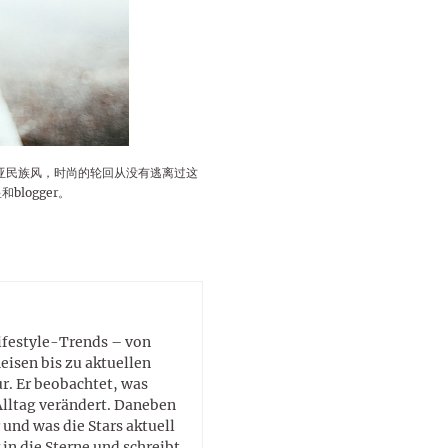
lustigen Sprüche helfen beim
Profi
Traumurlaub im
Start, Teilnehmer, Gagen und
BMI-Rechner für Frauen 2026
Ausblick für Frauen und
Gratulieren
schneeweißen Salzburger
Skandale
– Online-Rechner mit
Männer aller Sternzeichen
Land
hilfreichen Tipps
亚民族风，时尚的轮回从没有逃离过这
logger。
Lifestyle-Trends – von
eisen bis zu aktuellen
. Er beobachtet, was
Alltag verändert. Daneben
 und was die Stars aktuell
in die Sterne und schreibt