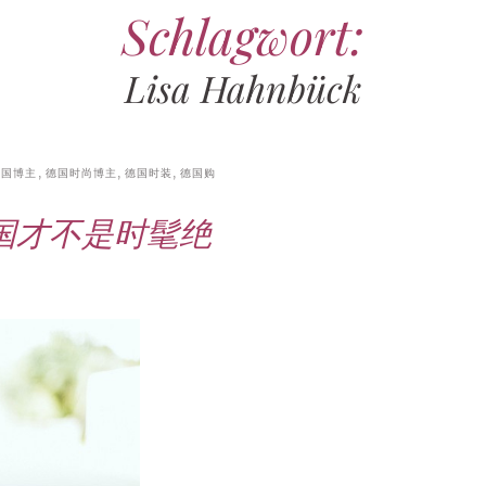
Schlagwort:
16. JUNI 2026
17. JULI 2026
15. APRIL 2026
7. JULI 2026
28. JULI 2026
13. JUNI 2026
FASHION
REISEBERICHT
PROMI-ALARM
HOROSKOP
FRAUEN-FITNESS
,
STYLE
,
,
,
,
STYLE
STAR-
,
,
CHECK
GEBURTSTAGSGESCHENKE
GESUNDHEIT
VINTAGE-MODE
MONATSHOROSKOP
TRAVEL
,
STARS
,
,
TESTS
STYLE
,
PARTY-
Lisa Hahnbück
TIPPS
Selina Söder – Größe, Alter,
Wellness daheim –
60er-Jahre-Outfit für Männer
Horoskop für August 2026 –
Bahnfahren als Lifestyle? Wie
Ausgefallene Geldgeschenke
Freund und Reiten der
Saunagänge für Entspannung
– lässige Looks für den
Ausblick für Frauen und
die Deutsche Bahn die letzten
zum Geburtstag – kreative
Politiker-Tochter
und Regeneration im Alltag
Flower-Power-Auftritt
Männer aller Sternzeichen
Fans verliert
Ideen und Verpackungen
德国博主
,
德国时尚博主
,
德国时装
,
德国购
，德国才不是时髦绝
22. APRIL 2026
11. APRIL 2026
25. JUNI 2026
25. JULI 2026
6. MAI 2026
PROMI-ALARM
HOROSKOP
2010ER-MODE
BEZIEHUNG
PROMI-ALARM
,
HOROSKOP
,
,
DATING
,
,
STAR-
,
CHECK
27. JUNI 2026
HOROSKOP DER LIEBE
FASHION
DER LIEBE
REALITY-TV
,
STARS
,
VINTAGE-MODE
,
STERNZEICHEN
,
TRAVEL
,
,
TV
SELBSTTEST
,
,
GEBURTSTAGSGESCHENKE
TESTS
TAGESHOROSKOP
,
WOCHENHOROSKOP
,
PARTY-
Victoria von der Leyen –
2010er-Jahre-Outfit für
Bauer sucht Frau
TIPPS
Bindungstyp-Test –
Liebe-Wochenhoroskop 27.7.
Familie und Karriere der
Damen – Hipster-Mode für
International 2026: Start,
Geschenke zum 18. Geburtstag
kostenloser Test für
bis 2.8.2026 für alle
ehemaligen Springreiterin
besondere Instagram-Looks
Teilnehmer, Gagen und
für Mädels selber machen
Selbstfindung, Dating und
Sternzeichen
Prognosen
Beziehung
20. APRIL 2026
17. JUNI 2026
FASHION
DEUTSCHE
19. JUNI 2026
GEBURTSTAGSSPRÜCHE
,
INFLUENCER
1. JULI 2026
,
REALITY-TV
HOROSKOP
,
,
STAR-
Accessoires für den
PARTY-TIPPS
1. APRIL 2026
REISEBERICHT
,
TRAVEL
CHECK
MONATSHOROSKOP
,
STARS
,
TV
9. APRIL 2026
BEAUTY
,
FRAUEN-
Geburtstag vergessen? Diese
persönlichen Stil – Tipps vom
Romantischer Ski-
Prominent getrennt 2026 –
Horoskop für Juli 2026 –
FITNESS
,
GESUNDHEIT
,
TESTS