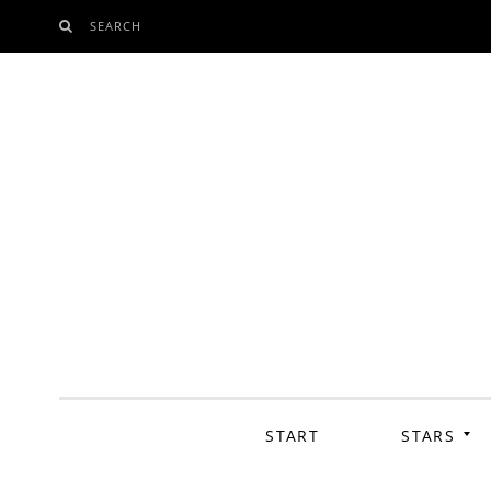
SEARCH
SKIP
TO
CONTENT
START
STARS