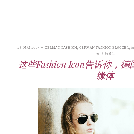
28. MAI 2017
GERMAN FASHION
,
GERMAN FASHION BLOGGER
,
物
,
时尚博主
这些Fashion Icon告诉你
缘体
21. JUNI 2026
DANI KLIEBER NACKT
,
DANI KLIEBER
1. AUGUST 2026
GEBURTSTAGSFEIER
,
2. AUGUST 2026
NUDE
,
PROMI-ALARM
HOROSKOP
,
STAR-CHECK
,
HOROSKOP DER LIEBE
,
STARS
,
STYLE
,
,
12. JULI 2026
FASHION
,
LUXUSMODE
GEBURTSTAGSGESCHENKE
,
PARTY-TIPPS
9. JULI 2026
TRAVEL
STERNZEICHEN
,
TAGESHOROSKOP
STYLE-CHECK
,
WOCHENHOROSKOP
Leiser Stil? Wie Minimalismus
Tolle Torte zum Geburtstag –
Geburtstagsreisen statt
Liebe-Wochenhoroskop 3. bis 9.
Dani Klieber – Alter, Wohnort
28. MAI 2026
DATING
,
TESTS
die lauteste Botschaft sendet
einfache Ideen und schnelle
Alltagstrott – schöne
und Einkommen des TikTok-
August 2026 für alle
Casual Dating – was