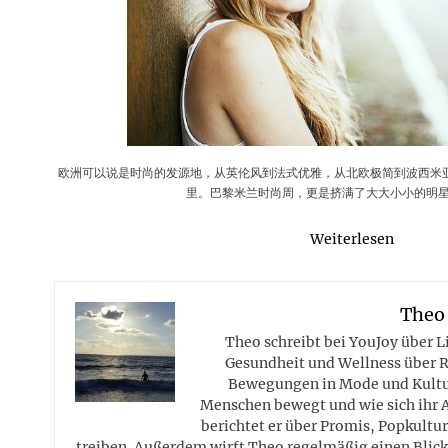
Rezepte
Erinnerungen für viele weitere
Sternzeichen
Stars 2026
dahintersteckt und was bei
MORE
Jahre
Plattformen zu beachten ist
MORE
MORE
MORE
MORE
MORE
欧洲可以说是时尚的发源地，从英伦风到法式优雅，从北欧极简到波西米
里。巴黎米兰时尚周，更是挤满了大大小小的明星和b
Weiterlesen
Theo
Theo schreibt bei YouJoy über 
Gesundheit und Wellness über R
Bewegungen in Mode und Kultur
Menschen bewegt und wie sich ihr 
berichtet er über Promis, Popkultur
treiben. Außerdem wirft Theo regelmäßig einen Blick 