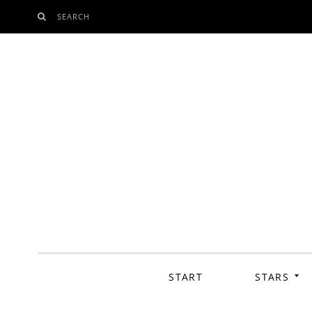
SEARCH
SKIP
TO
CONTENT
START
STARS