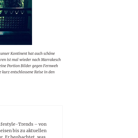
lustigen Sprüche helfen beim
Profi
Traumurlaub im
Start, Teilnehmer, Gagen und
BMI-Rechner für Frauen 2026
Ausblick für Frauen und
Gratulieren
schneeweißen Salzburger
Skandale
– Online-Rechner mit
Männer aller Sternzeichen
Land
hilfreichen Tipps
 unser Kontinent hat auch schöne
ren ist mal wieder nach Marrakesch
 eine Portion Bilder gegen Fernweh
ie kurz entschlossene Reise in den
Lifestyle-Trends – von
eisen bis zu aktuellen
. Er beobachtet, was