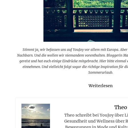
Rezepte
Erinnerungen für viele weitere
Sternzeichen
Stars 2026
dahintersteckt und was bei
MORE
Jahre
Plattformen zu beachten ist
MORE
MORE
MORE
MORE
MORE
Stimmt ja, wir befassen uns auf YouJoy vor allem mit Europa. Aber
Nachbarn. Und die wollen wir niemandem vorenthalten. Bloggerin Ma
gereist und hat euch einige Eindrücke mitgebracht. Hier bitte einmal
einnehmen. Und vielleicht folgt sogar die richtige Inspiration für d
Sommerurlaub.
Weiterlesen
Theo
Theo schreibt bei YouJoy über 
Gesundheit und Wellness über R
Bewegungen in Mode und Kultur