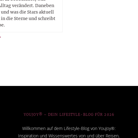
Alltag verändert. Daneben
 und was die Stars aktuell
in die Sterne und schreibt
pe.
YOUJOY® – DEIN LIFESTYLE-BLOG FÜR 2026
Willkommen auf dem Lifestyle-Blog von YouJoy®:
Inspiration und Wissenswertes von und über Reisen,