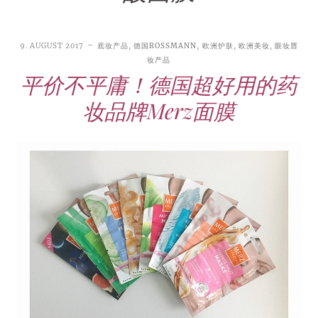
9. AUGUST 2017
底妆产品
,
德国ROSSMANN
,
欧洲护肤
,
欧洲美妆
,
眼妆唇
妆产品
平价不平庸！德国超好用的药
妆品牌Merz面膜