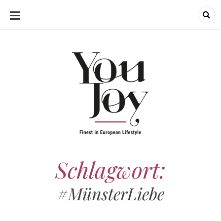
SKIP
TO
CONTENT
Schlagwort:
#MünsterLiebe