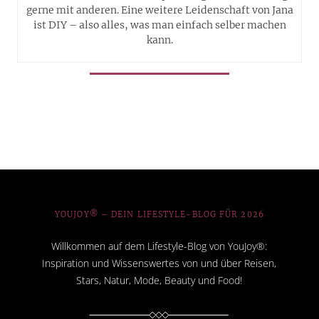
gerne mit anderen. Eine weitere Leidenschaft von Jana
ist DIY – also alles, was man einfach selber machen
kann.
YOUJOY® – DEIN LIFESTYLE-BLOG FÜR 2026
Willkommen auf dem Lifestyle-Blog von YouJoy®:
Inspiration und Wissenswertes von und über Reisen,
Stars, Natur, Mode, Beauty und Food!