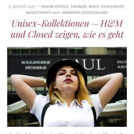
5. AUGUST 2017
DENIM UNITED
,
FASHION
,
MODE-STATEMENT
,
MODETRENDS 2017
,
SHOPPING DEUTSCHLAND
Unisex-Kollektionen – H&M
und Closed zeigen, wie es geht