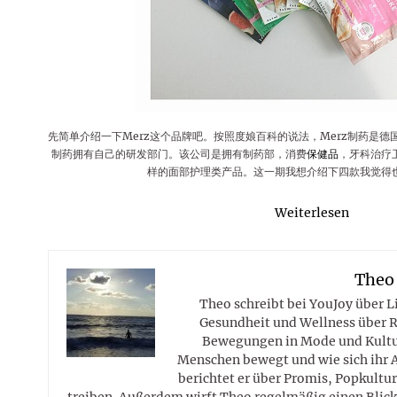
Rezepte
Erinnerungen für viele weitere
Sternzeichen
Stars 2026
dahintersteckt und was bei
MORE
Jahre
Plattformen zu beachten ist
MORE
MORE
MORE
MORE
MORE
先简单介绍一下Merz这个品牌吧。按照度娘百科的说法，Merz制药是德
制药拥有自己的研发部门。该公司是拥有制药部，消费
保健品
，牙科治疗
样的面部护理类产品。这一期我想介绍下四款我觉得
Weiterlesen
Theo
Theo schreibt bei YouJoy über 
Gesundheit und Wellness über R
Bewegungen in Mode und Kultur
Menschen bewegt und wie sich ihr 
berichtet er über Promis, Popkultur
treiben. Außerdem wirft Theo regelmäßig einen Blick 