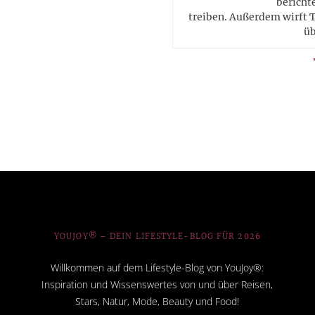
berichte
treiben. Außerdem wirft T
üb
YOUJOY® – DEIN LIFESTYLE-BLOG FÜR 2026
Willkommen auf dem Lifestyle-Blog von YouJoy®:
Inspiration und Wissenswertes von und über Reisen,
Stars, Natur, Mode, Beauty und Food!