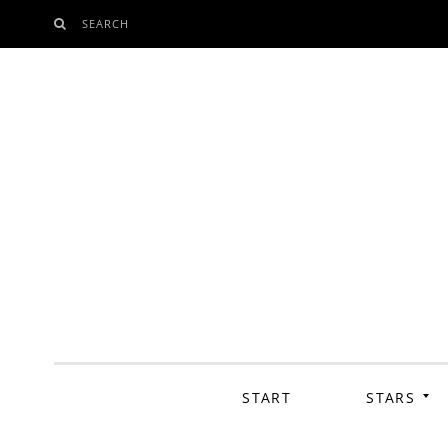
SEARCH
SKIP
TO
CONTENT
START
STARS