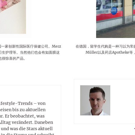
lustigen Sprüche helfen beim
Profi
Traumurlaub im
Start, Teilnehmer, Gagen und
BMI-Rechner für Frauen 2026
Ausblick für Frauen und
Gratulieren
schneeweißen Salzburger
Skandale
– Online-Rechner mit
Männer aller Sternzeichen
Land
hilfreichen Tipps
国一家创新性国际医疗保健公司。Merz
在德国，留学生代购是一种习以为常的
卫生护理等。当然他们也会有如面膜这
Müller以及药店Apothe
也很惊喜的产品。
Lifestyle-Trends – von
eisen bis zu aktuellen
. Er beobachtet, was
Alltag verändert. Daneben
 und was die Stars aktuell
in die Sterne und schreibt