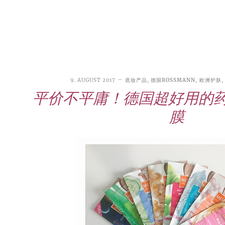
9. AUGUST 2017
底妆产品
,
德国ROSSMANN
,
欧洲护肤
,
平价不平庸！德国超好用的药
膜
21. JUNI 2026
DANI KLIEBER NACKT
,
DANI KLIEBER
1. AUGUST 2026
GEBURTSTAGSFEIER
,
2. AUGUST 2026
NUDE
,
PROMI-ALARM
HOROSKOP
,
STAR-CHECK
,
HOROSKOP DER LIEBE
,
STARS
,
STYLE
,
,
12. JULI 2026
FASHION
,
LUXUSMODE
GEBURTSTAGSGESCHENKE
,
PARTY-TIPPS
9. JULI 2026
TRAVEL
STERNZEICHEN
,
TAGESHOROSKOP
STYLE-CHECK
,
WOCHENHOROSKOP
Leiser Stil? Wie Minimalismus
Tolle Torte zum Geburtstag –
Geburtstagsreisen statt
Liebe-Wochenhoroskop 3. bis 9.
Dani Klieber – Alter, Wohnort
28. MAI 2026
DATING
,
TESTS
die lauteste Botschaft sendet
einfache Ideen und schnelle
Alltagstrott – schöne
und Einkommen des TikTok-
August 2026 für alle
Casual Dating – was