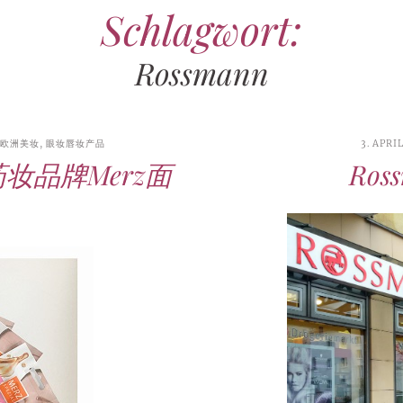
Schlagwort:
16. JUNI 2026
17. JULI 2026
15. APRIL 2026
7. JULI 2026
28. JULI 2026
13. JUNI 2026
FASHION
REISEBERICHT
PROMI-ALARM
HOROSKOP
FRAUEN-FITNESS
,
STYLE
,
,
,
,
STYLE
STAR-
,
,
CHECK
GEBURTSTAGSGESCHENKE
GESUNDHEIT
VINTAGE-MODE
MONATSHOROSKOP
TRAVEL
,
STARS
,
,
TESTS
STYLE
,
PARTY-
Rossmann
TIPPS
Selina Söder – Größe, Alter,
Wellness daheim –
60er-Jahre-Outfit für Männer
Horoskop für August 2026 –
Bahnfahren als Lifestyle? Wie
Ausgefallene Geldgeschenke
Freund und Reiten der
Saunagänge für Entspannung
– lässige Looks für den
Ausblick für Frauen und
die Deutsche Bahn die letzten
zum Geburtstag – kreative
Politiker-Tochter
und Regeneration im Alltag
Flower-Power-Auftritt
Männer aller Sternzeichen
Fans verliert
Ideen und Verpackungen
欧洲美妆
,
眼妆唇妆产品
3. APRI
妆品牌Merz面
Ro
22. APRIL 2026
11. APRIL 2026
25. JUNI 2026
25. JULI 2026
6. MAI 2026
PROMI-ALARM
HOROSKOP
2010ER-MODE
BEZIEHUNG
PROMI-ALARM
,
HOROSKOP
,
,
DATING
,
,
STAR-
,
CHECK
27. JUNI 2026
HOROSKOP DER LIEBE
FASHION
DER LIEBE
REALITY-TV
,
STARS
,
VINTAGE-MODE
,
STERNZEICHEN
,
TRAVEL
,
,
TV
SELBSTTEST
,
,
GEBURTSTAGSGESCHENKE
TESTS
TAGESHOROSKOP
,
WOCHENHOROSKOP
,
PARTY-
Victoria von der Leyen –
2010er-Jahre-Outfit für
Bauer sucht Frau
TIPPS
Bindungstyp-Test –
Liebe-Wochenhoroskop 27.7.
Familie und Karriere der
Damen – Hipster-Mode für
International 2026: Start,
Geschenke zum 18. Geburtstag
kostenloser Test für
bis 2.8.2026 für alle
ehemaligen Springreiterin
besondere Instagram-Looks
Teilnehmer, Gagen und
für Mädels selber machen
Selbstfindung, Dating und
Sternzeichen
Prognosen
Beziehung
20. APRIL 2026
17. JUNI 2026
FASHION
DEUTSCHE
19. JUNI 2026
GEBURTSTAGSSPRÜCHE
,
INFLUENCER
1. JULI 2026
,
REALITY-TV
HOROSKOP
,
,
STAR-
Accessoires für den
PARTY-TIPPS
1. APRIL 2026
REISEBERICHT
,
TRAVEL
CHECK
MONATSHOROSKOP
,
STARS
,
TV
9. APRIL 2026
BEAUTY
,
FRAUEN-
Geburtstag vergessen? Diese
persönlichen Stil – Tipps vom
Romantischer Ski-
Prominent getrennt 2026 –
Horoskop für Juli 2026 –
FITNESS
,
GESUNDHEIT
,
TESTS