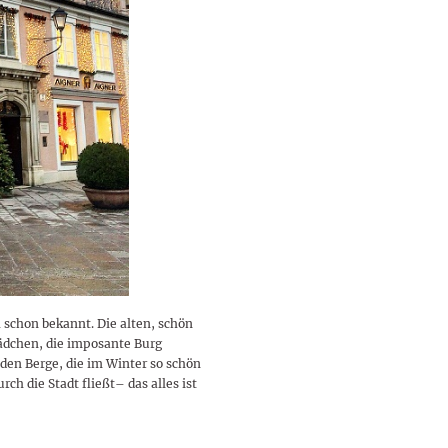
lustigen Sprüche helfen beim
Profi
Traumurlaub im
Start, Teilnehmer, Gagen und
BMI-Rechner für Frauen 2026
Ausblick für Frauen und
Gratulieren
schneeweißen Salzburger
Skandale
– Online-Rechner mit
Männer aller Sternzeichen
Land
hilfreichen Tipps
h schon bekannt. Die alten, schön
Lädchen, die imposante Burg
den Berge, die im Winter so schön
ch die Stadt fließt– das alles ist