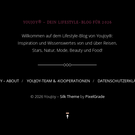
YOUJOY® – DEIN LIFESTYLE-BLOG FÜR 2026
Willkommen auf dem Lifestyle-Blog von YouJoy®:
Inspiration und Wissenswertes von und über Reisen,
Stars, Natur, Mode, Beauty und Food!
OY – ABOUT
YOUJOY-TEAM & -KOOPERATIONEN
DATENSCHUTZERKL
© 2026 YouJoy –
Silk Theme
by
PixelGrade