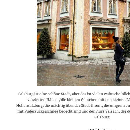
Rezepte
Erinnerungen für viele weitere
Sternzeichen
Stars 2026
dahintersteckt und was bei
MORE
Jahre
Plattformen zu beachten ist
MORE
MORE
MORE
MORE
MORE
Salzburg ist eine schöne Stadt, aber das ist vielen wahrscheinlic
verzierten Häuser, die kleinen Gässchen mit den kleinen 
Hohensalzburg, die mächtig über der Stadt thront, die umgrenzen
mit Puderzuckerschnee bedeckt sind und der Fluss Salzach, der dur
Salzburg.