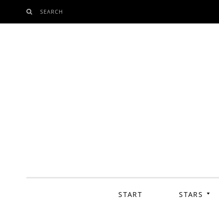
SEARCH
SKIP
TO
CONTENT
START
STARS