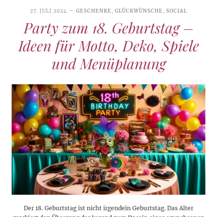
27. JULI 2024
GESCHENKE
,
GLÜCKWÜNSCHE
,
SOCIAL
Party zum 18. Geburtstag –
Ideen für Motto, Deko, Spiele
und Menüplanung
Der 18. Geburtstag ist nicht irgendein Geburtstag. Das Alter