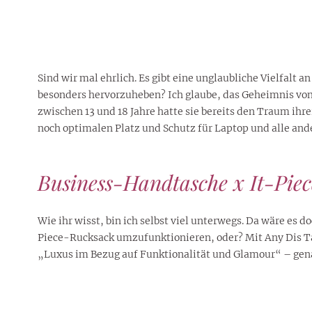
Sind wir mal ehrlich. Es gibt eine unglaubliche Vielfalt 
besonders hervorzuheben? Ich glaube, das Geheimnis von A
zwischen 13 und 18 Jahre hatte sie bereits den Traum ih
noch optimalen Platz und Schutz für Laptop und alle ande
Business-Handtasche x It-Pie
Wie ihr wisst, bin ich selbst viel unterwegs. Da wäre e
Piece-Rucksack umzufunktionieren, oder? Mit Any Dis Tas
„Luxus im Bezug auf Funktionalität und Glamour“ – gena