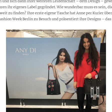
en und sich dann ihrer weiteren Leidenschaft – dem Design – g
ahren ihr eigenes Label gegründet. Wie wunderbar muss es sein, di
weit zu finden? Ihre erste eigene Tasche hat Anne per Kurier ü
ashion Week Berlin zu Besuch und präsentiert ihre Designs – das