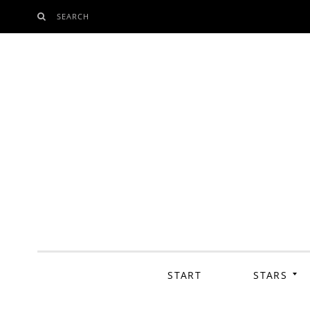
SEARCH
SKIP
TO
CONTENT
START
STARS