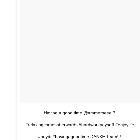
Rezepte
Erinnerungen für viele weitere
Sternzeichen
Stars 2026
dahintersteckt und was bei
MORE
Jahre
Plattformen zu beachten ist
MORE
MORE
MORE
MORE
MORE
Having a good time @ammerseee ?
#relaxingcomesafterwards #hardworkpaysoff #enjoylife
#anydi #havingagoodtime DANKE Team!!!