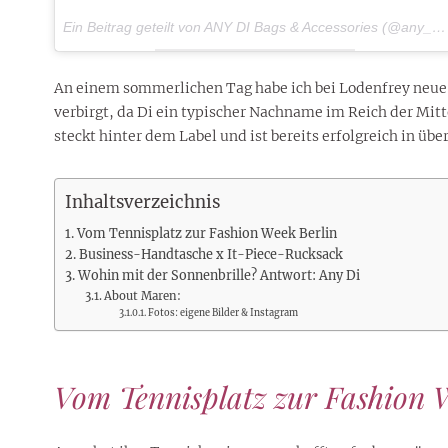
Ein Beitrag geteilt von ANY DI Bags & Accessories (@any_di_munich) am
An einem sommerlichen Tag habe ich bei Lodenfrey neue T
verbirgt, da Di ein typischer Nachname im Reich der Mit
steckt hinter dem Label und ist bereits erfolgreich in üb
Inhaltsverzeichnis
Vom Tennisplatz zur Fashion Week Berlin
Business-Handtasche x It-Piece-Rucksack
Wohin mit der Sonnenbrille? Antwort: Any Di
About Maren:
Fotos: eigene Bilder & Instagram
Vom Tennisplatz zur Fashion 