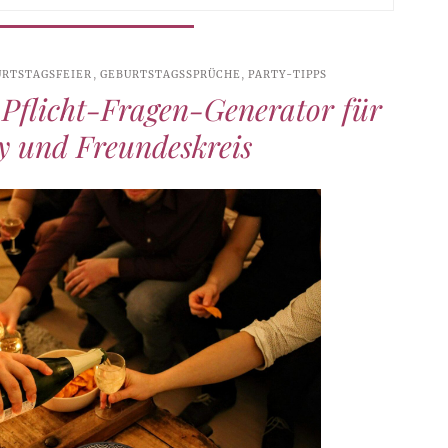
URTSTAGSFEIER
,
GEBURTSTAGSSPRÜCHE
,
PARTY-TIPPS
 Pflicht-Fragen-Generator für
y und Freundeskreis