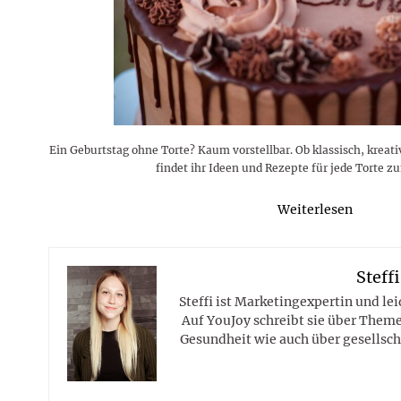
Rezepte
Erinnerungen für viele weitere
Sternzeichen
Stars 2026
dahintersteckt und was bei
MORE
Jahre
Plattformen zu beachten ist
MORE
MORE
MORE
MORE
MORE
Ein Geburtstag ohne Torte? Kaum vorstellbar. Ob klassisch, kreati
findet ihr Ideen und Rezepte für jede Torte z
Weiterlesen
Steffi
Steffi ist Marketingexpertin und le
Auf YouJoy schreibt sie über Them
Gesundheit wie auch über gesellsch