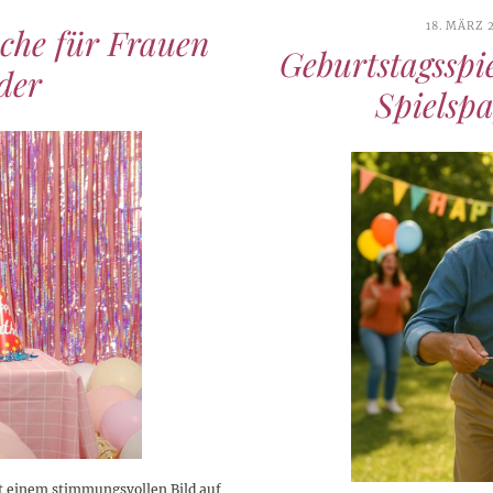
18. MÄRZ 
che für Frauen
Geburtstagsspi
der
Spielspa
it einem stimmungsvollen Bild auf