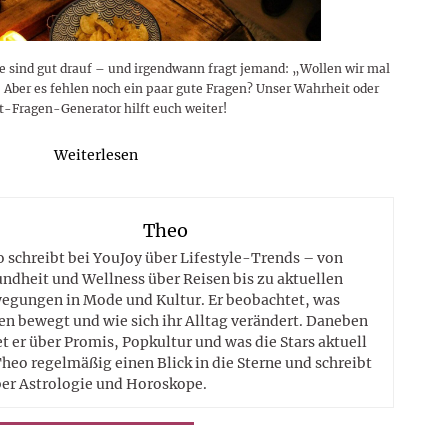
lle sind gut drauf – und irgendwann fragt jemand: „Wollen wir mal
“ Aber es fehlen noch ein paar gute Fragen? Unser Wahrheit oder
ht-Fragen-Generator hilft euch weiter!
Weiterlesen
Theo
 schreibt bei YouJoy über Lifestyle-Trends – von
ndheit und Wellness über Reisen bis zu aktuellen
egungen in Mode und Kultur. Er beobachtet, was
n bewegt und wie sich ihr Alltag verändert. Daneben
t er über Promis, Popkultur und was die Stars aktuell
heo regelmäßig einen Blick in die Sterne und schreibt
er Astrologie und Horoskope.