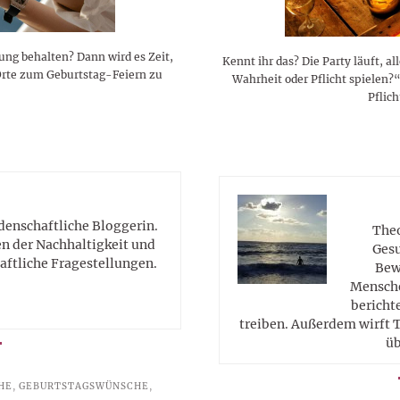
ung behalten? Dann wird es Zeit,
Kennt ihr das? Die Party läuft, a
 Orte zum Geburtstag-Feiern zu
Wahrheit oder Pflicht spielen?
Pflic
idenschaftliche Bloggerin.
Theo
en der Nachhaltigkeit und
Gesu
aftliche Fragestellungen.
Bew
Mensche
berichte
treiben. Außerdem wirft T
üb
HE
,
GEBURTSTAGSWÜNSCHE
,