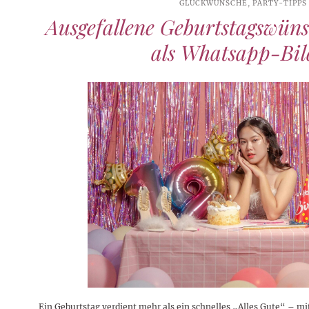
GLÜCKWÜNSCHE
,
PARTY-TIPPS
Ausgefallene Geburtstagswüns
als Whatsapp-Bil
Ein Geburtstag verdient mehr als ein schnelles „Alles Gute“ – m