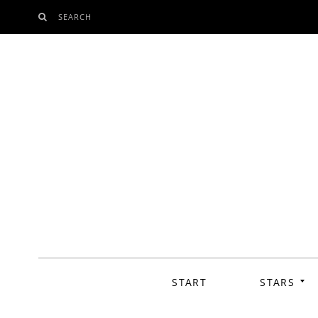
SEARCH
SKIP
TO
CONTENT
START
STARS