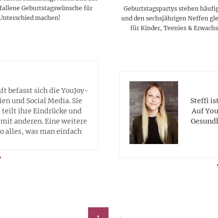
fallene Geburtstagswünsche für
Geburtstagspartys stehen häufi
 Unterschied machen!
und den sechsjährigen Neffen gle
für Kinder, Teenies & Erwachs
t befasst sich die YouJoy-
Steffi i
ien und Social Media. Sie
Auf You
d teilt ihre Eindrücke und
Gesundh
mit anderen. Eine weitere
so alles, was man einfach
1
2