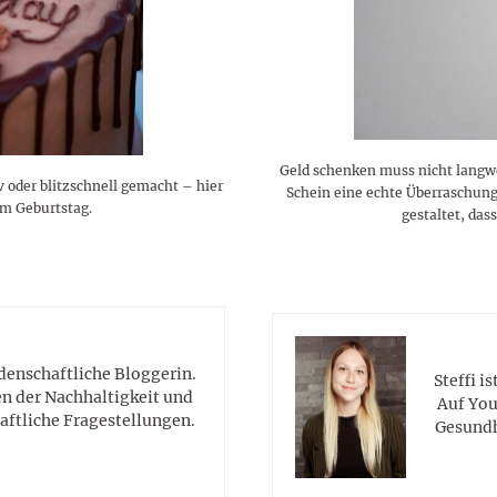
lustigen Sprüche helfen beim
Profi
Traumurlaub im
Start, Teilnehmer, Gagen und
BMI-Rechner für Frauen 2026
Ausblick für Frauen und
Gratulieren
schneeweißen Salzburger
Skandale
– Online-Rechner mit
Männer aller Sternzeichen
Land
hilfreichen Tipps
Geld schenken muss nicht langwe
v oder blitzschnell gemacht – hier
Schein eine echte Überraschung
um Geburtstag.
gestaltet, das
idenschaftliche Bloggerin.
Steffi i
en der Nachhaltigkeit und
Auf You
aftliche Fragestellungen.
Gesundh