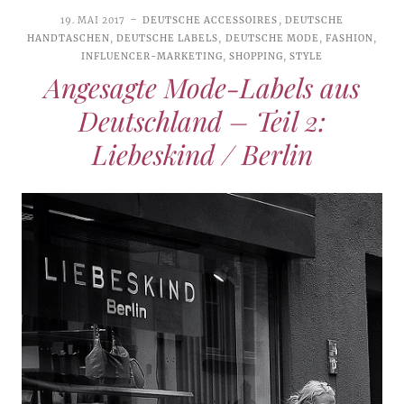
19. MAI 2017
DEUTSCHE ACCESSOIRES
,
DEUTSCHE
HANDTASCHEN
,
DEUTSCHE LABELS
,
DEUTSCHE MODE
,
FASHION
,
INFLUENCER-MARKETING
,
SHOPPING
,
STYLE
Angesagte Mode-Labels aus
Deutschland – Teil 2:
Liebeskind / Berlin