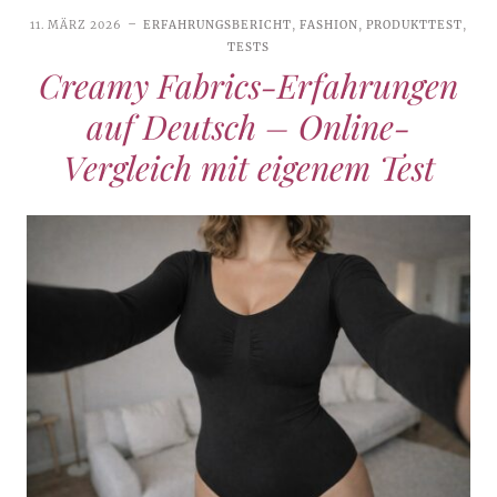
11. MÄRZ 2026
ERFAHRUNGSBERICHT
,
FASHION
,
PRODUKTTEST
,
TESTS
Creamy Fabrics-Erfahrungen
auf Deutsch – Online-
Vergleich mit eigenem Test