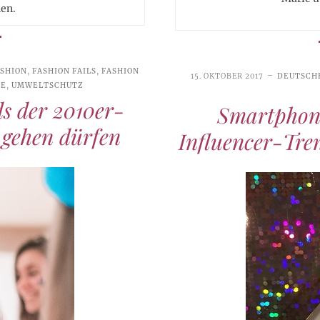
en.
ASHION
,
FASHION FAILS
,
FASHION
15. OKTOBER 2017
DEUTSCH
DE
,
UMWELTSCHUTZ
s der 2010er-
Smartphone
 gehen dürfen
Influencer-Tre