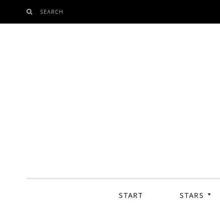
SEARCH
SKIP
TO
CONTENT
START
STARS