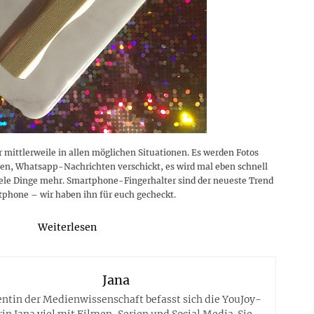
mittlerweile in allen möglichen Situationen. Es werden Fotos
den, Whatsapp-Nachrichten verschickt, es wird mal eben schnell
ele Dinge mehr. Smartphone-Fingerhalter sind der neueste Trend
tphone – wir haben ihn für euch gecheckt.
Weiterlesen
Jana
entin der Medienwissenschaft befasst sich die YouJoy-
in Jana viel mit Filmen, Serien und Social Media. Sie