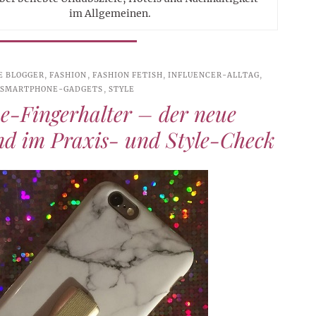
im Allgemeinen.
E BLOGGER
,
FASHION
,
FASHION FETISH
,
INFLUENCER-ALLTAG
,
SMARTPHONE-GADGETS
,
STYLE
-Fingerhalter – der neue
nd im Praxis- und Style-Check