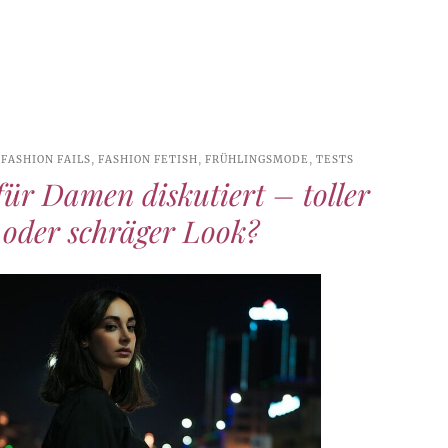
,
FASHION FAILS
,
FASHION FETISH
,
FRÜHLINGSMODE
,
TESTS
ür Damen diskutiert – toller
 oder schräger Look?