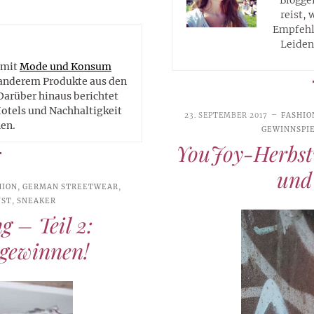
reist, 
Empfehlu
Leiden
e
 mit
Mode und Konsum
r anderem Produkte aus den
Darüber hinaus berichtet
Hotels und Nachhaltigkeit
23. SEPTEMBER 2017
FASHIO
en.
GEWINNSPI
YouJoy-Herbstv
und
HION
,
GERMAN STREETWEAR
,
NST
,
SNEAKER
 – Teil 2:
 gewinnen!