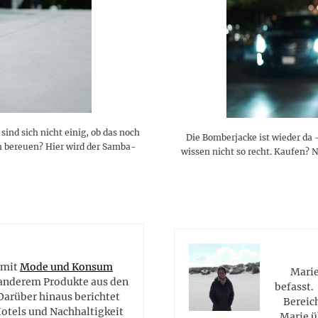
lustigen Sprüche helfen beim
Profi
Traumurlaub im
Start, Teilnehmer, Gagen und
BMI-Rechner für Frauen 2026
Ausblick für Frauen und
Gratulieren
schneeweißen Salzburger
Skandale
– Online-Rechner mit
Männer aller Sternzeichen
Land
hilfreichen Tipps
ind sich nicht einig, ob das noch
Die Bomberjacke ist wieder da 
ch bereuen? Hier wird der Samba-
wissen nicht so recht. Kaufen? 
e
 mit
Mode und Konsum
Marie
r anderem Produkte aus den
befasst.
Darüber hinaus berichtet
Bereic
Hotels und Nachhaltigkeit
Marie ü