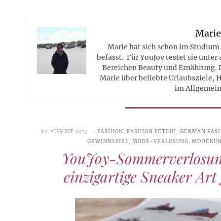
Mari
Marie hat sich schon im Studium
befasst. Für YouJoy testet sie unte
Bereichen Beauty und Ernährung. 
Marie über beliebte Urlaubsziele, 
im Allgemein
12. AUGUST 2017
FASHION
,
FASHION FETISH
,
GERMAN FAS
GEWINNSPIEL
,
MODE-VERLOSUNG
,
MODEKU
YouJoy-Sommerverlosung
einzigartige Sneaker Art