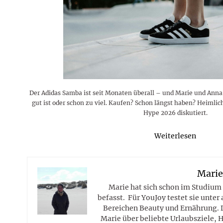
Rezepte
Erinnerungen für viele weitere
Sternzeichen
Stars 2026
dahintersteckt und was bei
MORE
Jahre
Plattformen zu beachten ist
MORE
MORE
MORE
MORE
MORE
Der Adidas Samba ist seit Monaten überall – und Marie und Anna s
gut ist oder schon zu viel. Kaufen? Schon längst haben? Heimli
Hype 2026 diskutiert.
Weiterlesen
Mari
Marie hat sich schon im Studium
befasst. Für YouJoy testet sie unte
Bereichen Beauty und Ernährung. 
Marie über beliebte Urlaubsziele, 