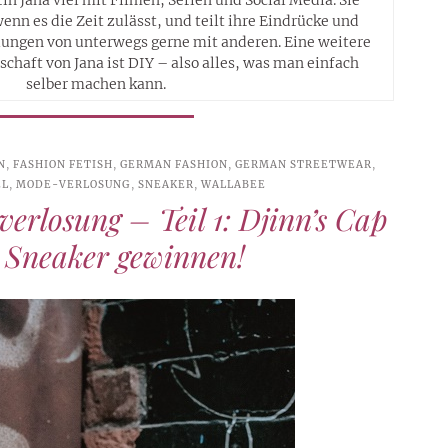
wenn es die Zeit zulässt, und teilt ihre Eindrücke und
ngen von unterwegs gerne mit anderen. Eine weitere
schaft von Jana ist DIY – also alles, was man einfach
selber machen kann.
N
,
FASHION FETISH
,
GERMAN FASHION
,
GERMAN STREETWEAR
,
EL
,
MODE-VERLOSUNG
,
SNEAKER
,
WALLABEE
erlosung – Teil 1: Djinn’s Cap
 Sneaker gewinnen!