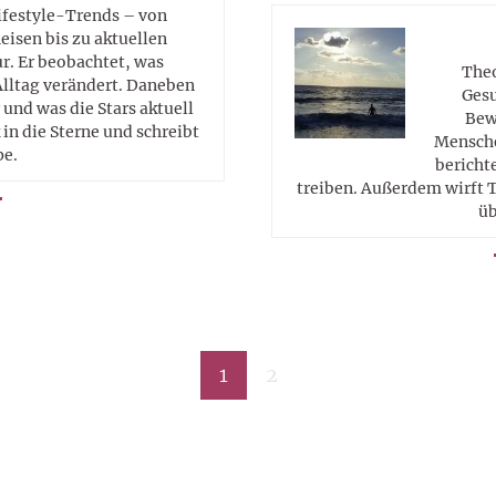
Lifestyle-Trends – von
eisen bis zu aktuellen
. Er beobachtet, was
Theo
Alltag verändert. Daneben
Gesu
 und was die Stars aktuell
Bew
in die Sterne und schreibt
Mensche
pe.
berichte
treiben. Außerdem wirft T
üb
1
2