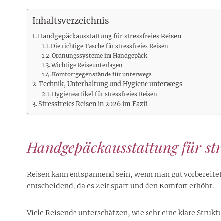
Rezepte
Erinnerungen für viele weitere
Sternzeichen
Stars 2026
dahintersteckt und was bei
MORE
Jahre
Plattformen zu beachten ist
Inhaltsverzeichnis
MORE
MORE
MORE
Handgepäckausstattung für stressfreies Reisen
MORE
MORE
Die richtige Tasche für stressfreies Reisen
Ordnungssysteme im Handgepäck
Wichtige Reiseunterlagen
Komfortgegenstände für unterwegs
Technik, Unterhaltung und Hygiene unterwegs
Hygieneartikel für stressfreies Reisen
Stressfreies Reisen in 2026 im Fazit
Handgepäckausstattung für stre
Reisen kann entspannend sein, wenn man gut vorbereitet 
entscheidend, da es Zeit spart und den Komfort erhöht.
Viele Reisende unterschätzen, wie sehr eine klare Strukt