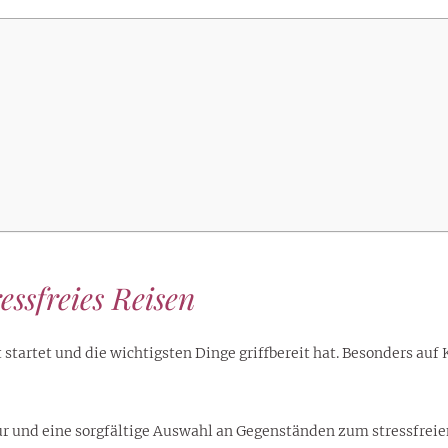
lustigen Sprüche helfen beim
Profi
Traumurlaub im
Start, Teilnehmer, Gagen und
BMI-Rechner für Frauen 2026
Ausblick für Frauen und
Gratulieren
schneeweißen Salzburger
Skandale
– Online-Rechner mit
Männer aller Sternzeichen
Land
hilfreichen Tipps
ssfreies Reisen
startet und die wichtigsten Dinge griffbereit hat. Besonders au
ur und eine sorgfältige Auswahl an Gegenständen zum stressfreie