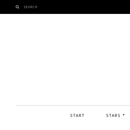
SEARCH
SKIP
TO
CONTENT
START
STARS