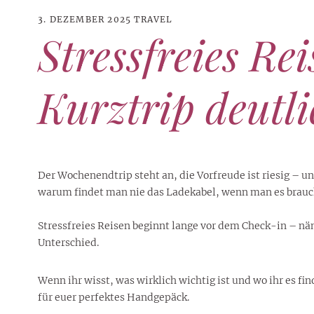
3. DEZEMBER 2025
TRAVEL
Stressfreies Re
Kurztrip deutl
Der Wochenendtrip steht an, die Vorfreude ist riesig – u
warum findet man nie das Ladekabel, wenn man es braucht
Stressfreies Reisen beginnt lange vor dem Check-in – n
Unterschied.
21. JUNI 2026
DANI KLIEBER NACKT
,
DANI KLIEBER
1. AUGUST 2026
GEBURTSTAGSFEIER
,
2. AUGUST 2026
NUDE
,
PROMI-ALARM
HOROSKOP
,
STAR-CHECK
,
HOROSKOP DER LIEBE
,
STARS
,
STYLE
,
,
12. JULI 2026
FASHION
,
LUXUSMODE
GEBURTSTAGSGESCHENKE
,
PARTY-TIPPS
9. JULI 2026
TRAVEL
STERNZEICHEN
,
TAGESHOROSKOP
STYLE-CHECK
,
WOCHENHOROSKOP
Leiser Stil? Wie Minimalismus
Tolle Torte zum Geburtstag –
Geburtstagsreisen statt
Wenn ihr wisst, was wirklich wichtig ist und wo ihr es fi
Liebe-Wochenhoroskop 3. bis 9.
Dani Klieber – Alter, Wohnort
28. MAI 2026
DATING
,
TESTS
die lauteste Botschaft sendet
einfache Ideen und schnelle
Alltagstrott – schöne
für euer perfektes Handgepäck.
und Einkommen des TikTok-
August 2026 für alle
Casual Dating – was