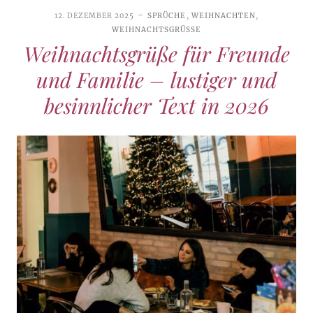
12. DEZEMBER 2025
SPRÜCHE
,
WEIHNACHTEN
,
WEIHNACHTSGRÜSSE
Weihnachtsgrüße für Freunde
und Familie – lustiger und
besinnlicher Text in 2026