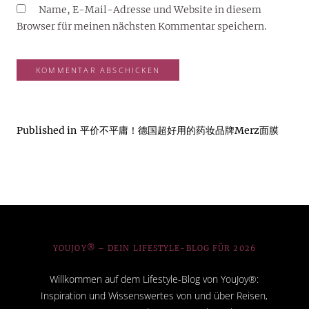
Name, E-Mail-Adresse und Website in diesem
Browser für meinen nächsten Kommentar speichern.
Published in
平价不平庸！德国超好用的药妆品牌Merz面膜
YOUJOY® – DEIN LIFESTYLE-BLOG FÜR 2026
Willkommen auf dem Lifestyle-Blog von YouJoy®:
Inspiration und Wissenswertes von und über Reisen,