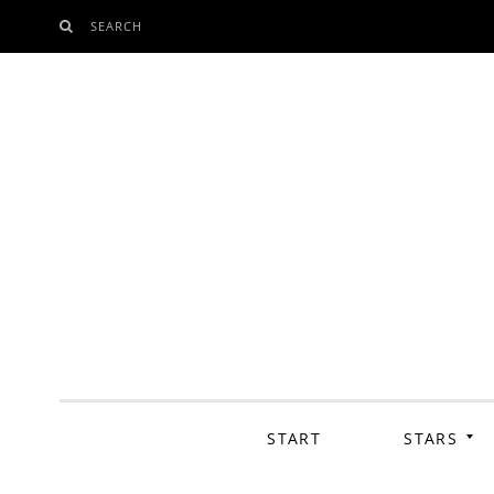
SEARCH
SKIP
TO
CONTENT
START
STARS