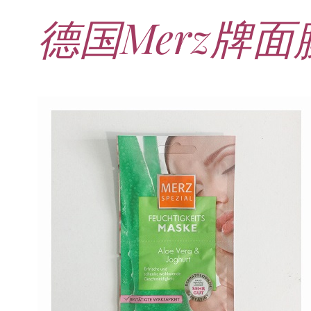
德国Merz牌面
21. JUNI 2026
DANI KLIEBER NACKT
,
DANI KLIEBER
1. AUGUST 2026
GEBURTSTAGSFEIER
,
2. AUGUST 2026
NUDE
,
PROMI-ALARM
HOROSKOP
,
STAR-CHECK
,
HOROSKOP DER LIEBE
,
STARS
,
STYLE
,
,
12. JULI 2026
FASHION
,
LUXUSMODE
GEBURTSTAGSGESCHENKE
,
PARTY-TIPPS
9. JULI 2026
TRAVEL
STERNZEICHEN
,
TAGESHOROSKOP
STYLE-CHECK
,
WOCHENHOROSKOP
Leiser Stil? Wie Minimalismus
Tolle Torte zum Geburtstag –
Geburtstagsreisen statt
Liebe-Wochenhoroskop 3. bis 9.
Dani Klieber – Alter, Wohnort
28. MAI 2026
DATING
,
TESTS
die lauteste Botschaft sendet
einfache Ideen und schnelle
Alltagstrott – schöne
und Einkommen des TikTok-
August 2026 für alle
Casual Dating – was