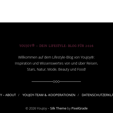
YOUJOY® – DEIN LIFESTYLE-BLOG FÜR 2026
Willkommen auf dem Lifestyle-Blog von YouJoy®:
Inspiration und Wissenswertes von und über Reisen,
Stars, Natur, Mode, Beauty und Food!
OY – ABOUT
YOUJOY-TEAM & -KOOPERATIONEN
DATENSCHUTZERKL
© 2026 YouJoy –
Silk Theme
by
PixelGrade