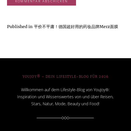
Published in
平价不平庸！德国超好用的药妆品牌Merz面膜
YOUJOY® – DEIN LIFESTYLE-BLOG FÜR 2026
Willkommen auf dem Lifestyle-Blog von YouJoy®:
Inspiration und Wissenswertes von und über Reisen,
Stars, Natur, Mode, Beauty und Food!