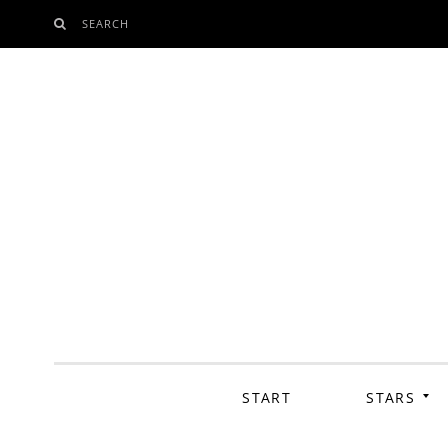
SEARCH
SKIP
TO
CONTENT
START
STARS