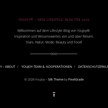
YOUJOY® – DEIN LIFESTYLE-BLOG FÜR 2026
Willkommen auf dem Lifestyle-Blog von YouJoy®:
Inspiration und Wissenswertes von und über Reisen,
Stars, Natur, Mode, Beauty und Food!
OY – ABOUT
YOUJOY-TEAM & -KOOPERATIONEN
DATENSCHUTZERKL
© 2026 YouJoy –
Silk Theme
by
PixelGrade