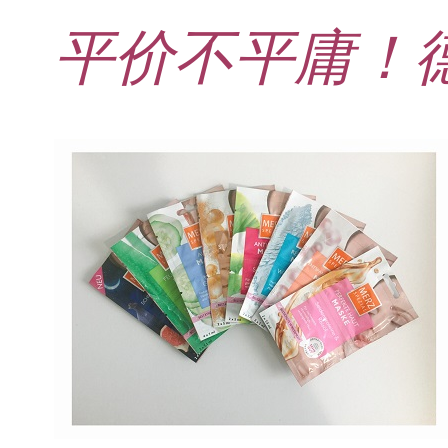
平价不平庸！德
21. JUNI 2026
DANI KLIEBER NACKT
,
DANI KLIEBER
1. AUGUST 2026
GEBURTSTAGSFEIER
,
2. AUGUST 2026
NUDE
,
PROMI-ALARM
HOROSKOP
,
STAR-CHECK
,
HOROSKOP DER LIEBE
,
STARS
,
STYLE
,
,
12. JULI 2026
FASHION
,
LUXUSMODE
GEBURTSTAGSGESCHENKE
,
PARTY-TIPPS
9. JULI 2026
TRAVEL
STERNZEICHEN
,
TAGESHOROSKOP
STYLE-CHECK
,
WOCHENHOROSKOP
Leiser Stil? Wie Minimalismus
Tolle Torte zum Geburtstag –
Geburtstagsreisen statt
Liebe-Wochenhoroskop 3. bis 9.
Dani Klieber – Alter, Wohnort
28. MAI 2026
DATING
,
TESTS
die lauteste Botschaft sendet
einfache Ideen und schnelle
Alltagstrott – schöne
und Einkommen des TikTok-
August 2026 für alle
Casual Dating – was