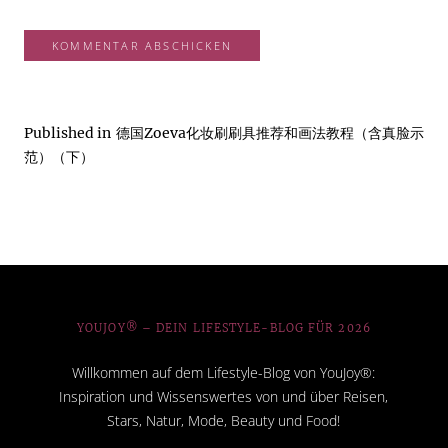
Published in
德国Zoeva化妆刷刷具推荐和画法教程（含真脸示
范）（下）
YOUJOY® – DEIN LIFESTYLE-BLOG FÜR 2026
Willkommen auf dem Lifestyle-Blog von YouJoy®:
Inspiration und Wissenswertes von und über Reisen,
Stars, Natur, Mode, Beauty und Food!