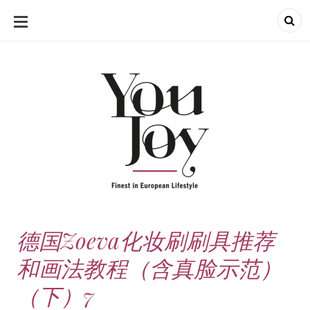
SKIP
TO
CONTENT
德国Zoeva化妆刷刷具推荐
和画法教程（含真脸示范）
（下）7