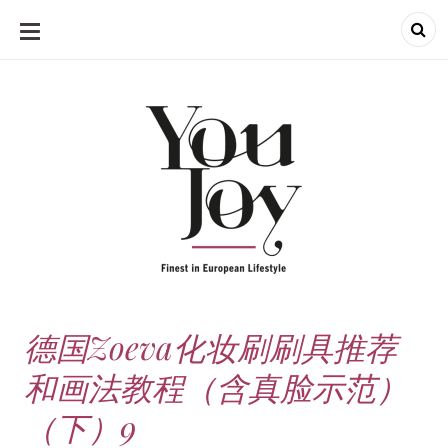
SKIP
TO
CONTENT
德国Zoeva化妆刷刷具推荐
和画法教程（含真脸示范）
（下）9