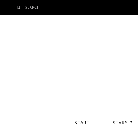
SEARCH
SKIP
TO
CONTENT
START
STARS