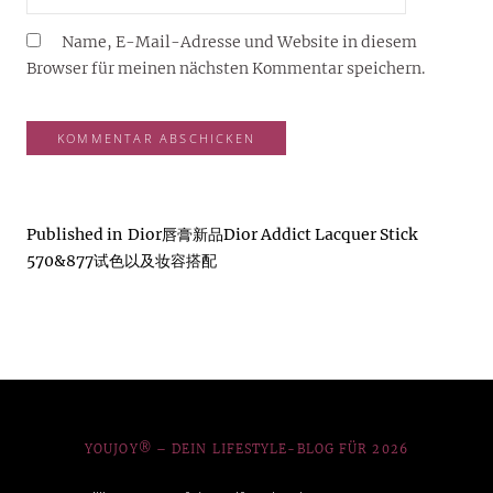
Name, E-Mail-Adresse und Website in diesem
Browser für meinen nächsten Kommentar speichern.
Published in
Dior唇膏新品Dior Addict Lacquer Stick
570&877试色以及妆容搭配
YOUJOY® – DEIN LIFESTYLE-BLOG FÜR 2026