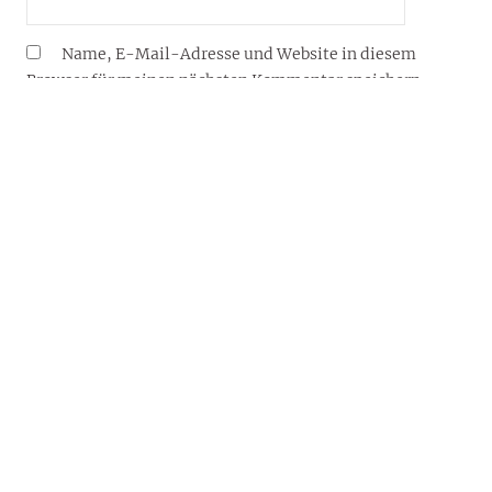
Name, E-Mail-Adresse und Website in diesem
Browser für meinen nächsten Kommentar speichern.
YOUJOY® – DEIN LIFESTYLE-BLOG FÜR 2026
Willkommen auf dem Lifestyle-Blog von YouJoy®:
Inspiration und Wissenswertes von und über Reisen,