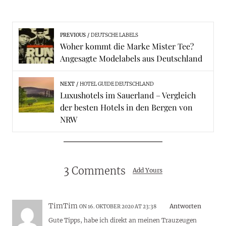
PREVIOUS
DEUTSCHE LABELS
Woher kommt die Marke Mister Tee?
Angesagte Modelabels aus Deutschland
NEXT
HOTEL GUIDE DEUTSCHLAND
Luxushotels im Sauerland – Vergleich
der besten Hotels in den Bergen von
NRW
3 Comments
Add Yours
TimTim
Antworten
ON 16. OKTOBER 2020 AT 23:38
Gute Tipps, habe ich direkt an meinen Trauzeugen