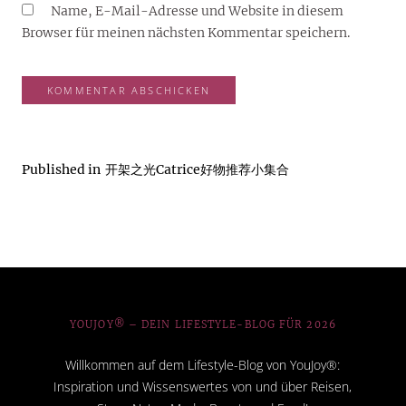
Name, E-Mail-Adresse und Website in diesem
Browser für meinen nächsten Kommentar speichern.
Published in
开架之光Catrice好物推荐小集合
YOUJOY® – DEIN LIFESTYLE-BLOG FÜR 2026
Willkommen auf dem Lifestyle-Blog von YouJoy®:
Inspiration und Wissenswertes von und über Reisen,